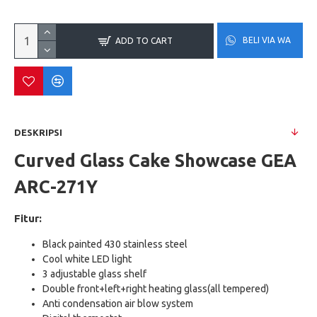
BELI VIA WA
ADD TO CART
DESKRIPSI
Curved Glass Cake Showcase GEA
ARC-271Y
Fitur:
Black painted 430 stainless steel
Cool white LED light
3 adjustable glass shelf
Double front+left+right heating glass(all tempered)
Anti condensation air blow system