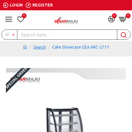
LOGIN
REGISTER
0
0
0
All
Search
Cake Showcase GEA ARC-271Y
SPECIAL ORDER