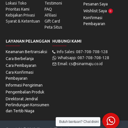
Lokasi Toko
Testimoni
Pesanan Saya
Prioritas Kami
FAQ
Wishlist Saya
0
Kebijakan Privasi
Afiliasi
Konfirmasi
Syarat & Ketentuan
Gift Card
Pembayaran
Peta Situs
LAYANAN PELANGGAN
HUBUNGI KAMI
Keamanan Bertransaksi
Info Sales: 087-708-708-128
Whatsapp: 087-708-708-128
Cara Berbelanja
Email: cs@sinarmaju.co.id
Cara Pembayaran
Cara Konfirmasi
Pembayaran
Informasi Pengiriman
Pengembalian Produk
Direktorat Jendral
Perlindungan Konsumen
dan Tertib Niaga
Butuh bantuan? Chat disini