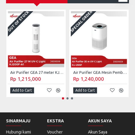
SPECIAL ORDER
OUT OF STOCK
Air Purifier GEA 27 meter KJ200F-A1
Air Purifier GEA Mesin Pembersih Udara UV-C 30 m² KJ255F
Rp 1,215,000
Rp 1,240,000
Add to Cart
Add to Cart
SINARMAJU
EKSTRA
AKUN SAYA
Hubungi kami
Voucher
Akun Saya