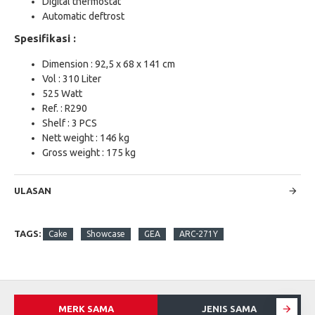
Digital thermostat
Automatic deftrost
Spesifikasi :
Dimension : 92,5 x 68 x 141 cm
Vol : 310 Liter
525 Watt
Ref. : R290
Shelf : 3 PCS
Nett weight : 146 kg
Gross weight : 175 kg
ULASAN
TAGS:
Cake
Showcase
GEA
ARC-271Y
MERK SAMA
JENIS SAMA