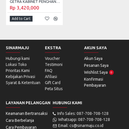
GETRA KABINET PENGHANGAT DAN PEMAJANG MAKANAN SIAP SAJI TB-4
Rp 3,420,000
Add to Cart
SINARMAJU
EKSTRA
AKUN SAYA
Hubungi kami
Voucher
Akun Saya
Lokasi Toko
Testimoni
Pesanan Saya
Prioritas Kami
FAQ
Wishlist Saya
0
Kebijakan Privasi
Afiliasi
Konfirmasi
Syarat & Ketentuan
Gift Card
Pembayaran
Peta Situs
LAYANAN PELANGGAN
HUBUNGI KAMI
Keamanan Bertransaksi
Info Sales: 087-708-708-128
Whatsapp: 087-708-708-128
Cara Berbelanja
Email: cs@sinarmaju.co.id
Cara Pembayaran