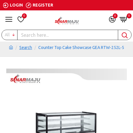
LOGIN
REGISTER
0
0
0
All
Search
Counter Top Cake Showcase GEA RTW-252L-5