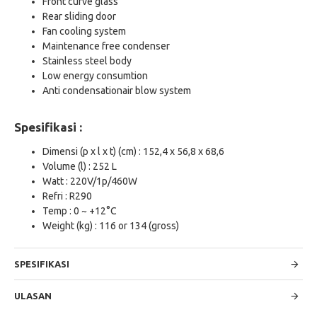
Front curve glass
Rear sliding door
Fan cooling system
Maintenance free condenser
Stainless steel body
Low energy consumtion
Anti condensationair blow system
Spesifikasi :
Dimensi (p x l x t) (cm) : 152,4 x 56,8 x 68,6
Volume (l) : 252 L
Watt : 220V/1p/460W
Refri : R290
Temp : 0 ~ +12°C
Weight (kg) : 116 or 134 (gross)
SPESIFIKASI
ULASAN