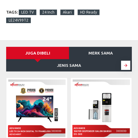
TAGS:
LED TV
24 Inch
Akari
HD Ready
LE24V99T2
JUGA DIBELI
MERK SAMA
JENIS SAMA