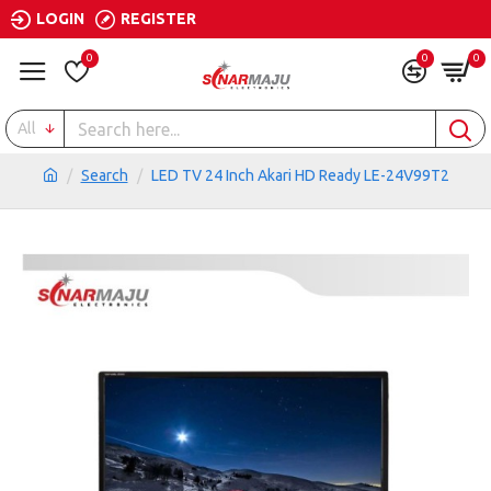
LOGIN
REGISTER
0
0
0
All
Search
LED TV 24 Inch Akari HD Ready LE-24V99T2