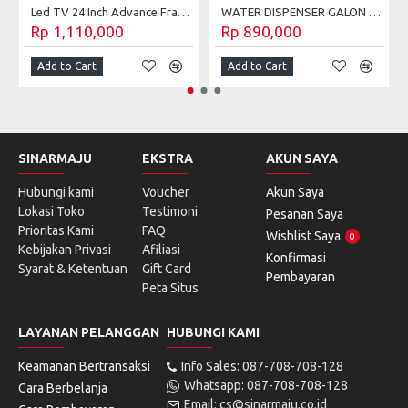
Led TV 24 Inch Advance Frameless ADV-2405T
WATER DISPENSER GALON BAWAH ADVANCE DS-308
Rp 1,110,000
Rp 890,000
Add to Cart
Add to Cart
SINARMAJU
EKSTRA
AKUN SAYA
Hubungi kami
Voucher
Akun Saya
Lokasi Toko
Testimoni
Pesanan Saya
Prioritas Kami
FAQ
Wishlist Saya
0
Kebijakan Privasi
Afiliasi
Konfirmasi
Syarat & Ketentuan
Gift Card
Pembayaran
Peta Situs
LAYANAN PELANGGAN
HUBUNGI KAMI
Keamanan Bertransaksi
Info Sales: 087-708-708-128
Whatsapp: 087-708-708-128
Cara Berbelanja
Email: cs@sinarmaju.co.id