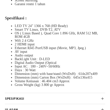
Screen Miroring
Garansi resmi 1 tahun
Spesifikasi :
LED TV 24” 1366 x 768 (HD Ready)
Smart TV Linux, DVB-T2, ATV
OS ( Linux Based ), Quad Core 1.896 GHz, RAM 512 MB,
ROM 4GB
Wifi 2.4 GHz
2 HDMI input
Ethernet RJ45 PortUSB input (Movie, MP3, Jpeg.)
AV input
Audio output
BackLight Unit : D-LED
Digital Audio Output (Optical
Input AC : 180 - 240V~50/60Hz
Daya : 30 Watt
Dimension (mm) with base/stand (WxDxH) : 614x207x409
Dimension (mm) Carton Box (WxDxH) : 645x136x415
Volume Kemasan : 46.404 cm3 Approx
Gross Weight (kg) 3.800 gr Approx
SPESIFIKASI
ULASAN