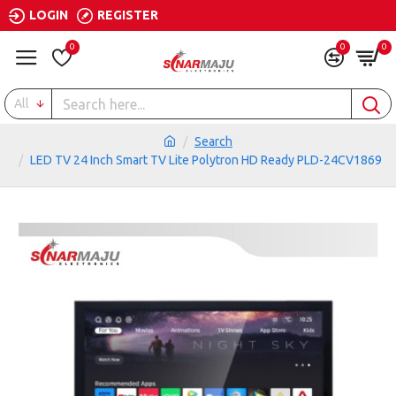
LOGIN
REGISTER
0
0
0
All
Search
LED TV 24 Inch Smart TV Lite Polytron HD Ready PLD-24CV1869