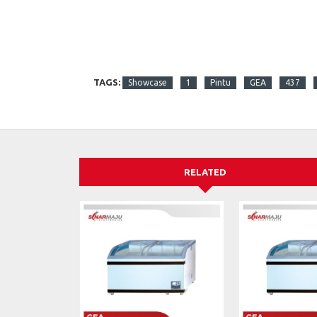
TAGS:
Showcase
1
Pintu
GEA
437
RELATED