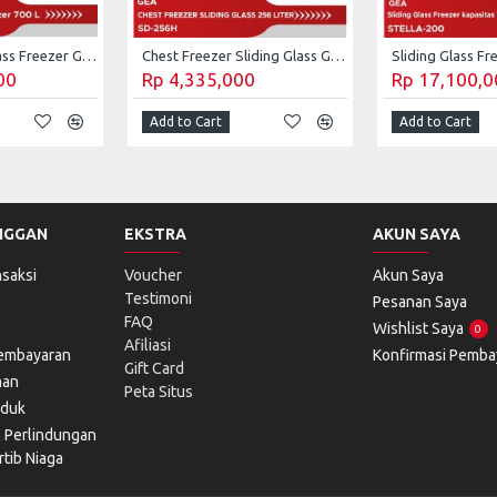
Sliding Curve Glass Freezer GEA 700 Liter SD-700BY
Chest Freezer Sliding Glass GEA 256 Liter SD-256H
00
Rp 4,335,000
Rp 17,100,0
Add to Cart
Add to Cart
NGGAN
EKSTRA
AKUN SAYA
saksi
Voucher
Akun Saya
Testimoni
Pesanan Saya
FAQ
Wishlist Saya
0
Afiliasi
Pembayaran
Konfirmasi Pemba
Gift Card
man
Peta Situs
oduk
l Perlindungan
tib Niaga