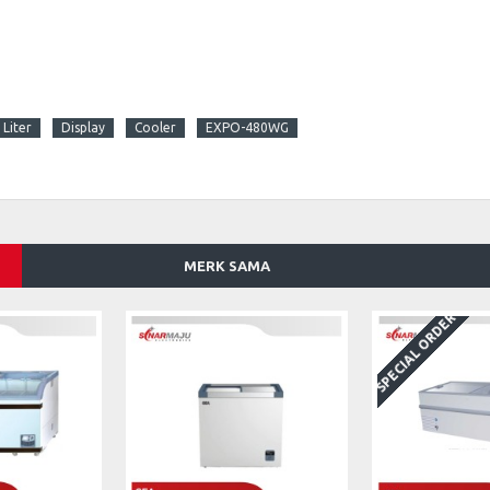
Liter
Display
Cooler
EXPO-480WG
MERK SAMA
SPECIAL ORDER