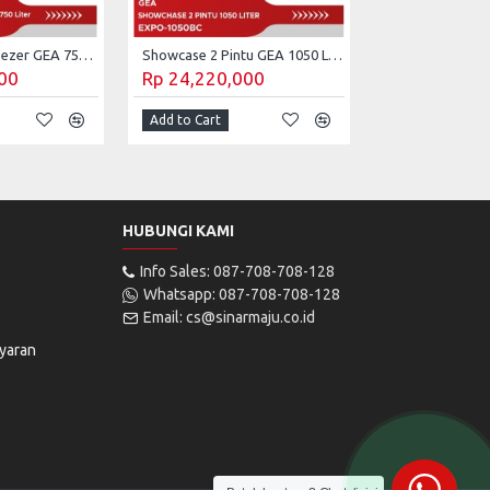
Sliding Glass Freezer GEA 750 Liter STELLA-200
Showcase 2 Pintu GEA 1050 Liter Beer Cooler EXPO-1050BC
00
Rp 24,220,000
Add to Cart
HUBUNGI KAMI
Info Sales: 087-708-708-128
Whatsapp: 087-708-708-128
Email: cs@sinarmaju.co.id
yaran