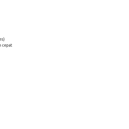
es)
h cepat