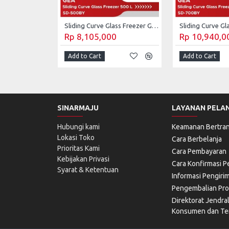
Sliding Curve Glass Freezer GEA 500 Liter SD-500BY
Rp 8,105,000
Rp 10,940,0
Add to Cart
Add to Cart
SINARMAJU
LAYANAN PELA
Hubungi kami
Keamanan Bertran
Lokasi Toko
Cara Berbelanja
Prioritas Kami
Cara Pembayaran
Kebijakan Privasi
Cara Konfirmasi 
Syarat & Ketentuan
Informasi Pengiri
Pengembalian Pr
Direktorat Jendra
Konsumen dan Ter