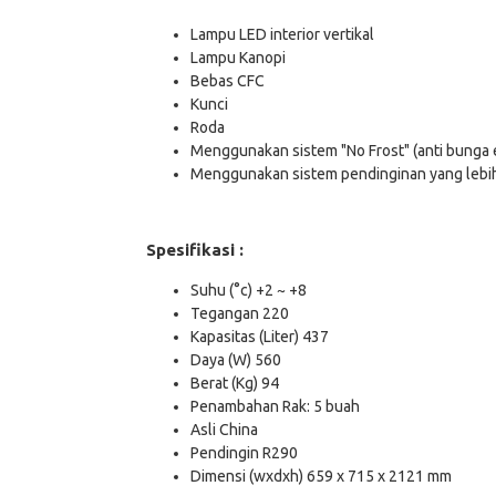
Lampu LED interior vertikal
Lampu Kanopi
Bebas CFC
Kunci
Roda
Menggunakan sistem "No Frost" (anti bunga 
Menggunakan sistem pendinginan yang lebi
Spesifikasi :
Suhu (°c) +2 ~ +8
Tegangan 220
Kapasitas (Liter) 437
Daya (W) 560
Berat (Kg) 94
Penambahan Rak: 5 buah
Asli China
Pendingin R290
Dimensi (wxdxh) 659 x 715 x 2121 mm