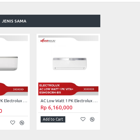
JENIS SAMA
AC Low Watt 1 PK Electrolux ESM-093C2WA (Unit Only)
AC Low Watt 1 PK Electrolux Vita dan ESM-09CRH-B1I (Unit Only)
Rp 6,160,000
0
Add to Cart