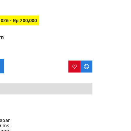
6 - Rp 200,000
em
bapan
sumsi
mampu