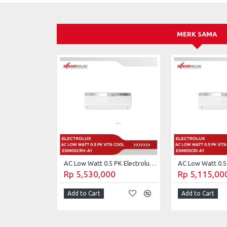
MERK SAMA
AC Low Watt 0.5 PK Electrolux Vita Cool ESM05CRH-A1 (Unit Only)
Rp 5,530,000
Rp 5,115,00
Add to Cart
Add to Cart