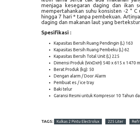
menjaga kesegaran daging dan ikan 
mempertahankan suhu konsisten -2 ° C 
hingga 7 hari * tanpa pembekuan. Artiny
daging dan makanan laut yang bertekstur 
Spesifikasi :
Kapasitas Bersih Ruang Pendingin (L) 163
Kapasitas Bersih Ruang Pembeku (L) 62
Kapasitas Bersih Total Unit (L) 225
Dimensi Produk (WxDxH) 540 x 615 x 1470 
Berat Produk (kg): 50
Dengan alarm / Door Alarm
Pembuat es / ice tray
Baki telur
Garansi Resmi untuk Kompresor 10 Tahun da
TAGS:
Kulkas 2 Pintu Electrolux
225 Liter
Refr