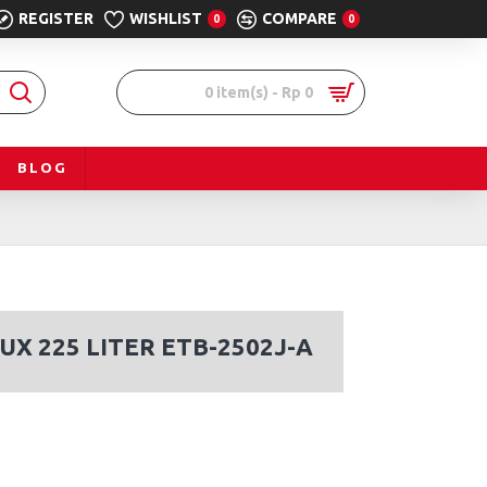
REGISTER
WISHLIST
COMPARE
0
0
0 item(s) - Rp 0
BLOG
X 225 LITER ETB-2502J-A