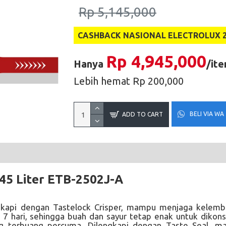
Rp 5,145,000
CASHBACK NASIONAL ELECTROLUX 202
Rp 4,945,000
Hanya
/it
Lebih hemat Rp 200,000
BELI VIA WA
ADD TO CART
245 Liter ETB-2502J-A
ngkapi dengan Tastelock Crisper, mampu menjaga kelem
 7 hari, sehingga buah dan sayur tetap enak untuk dikon
ng terbuang percuma. Dilengkapi dengan Taste Seal, 