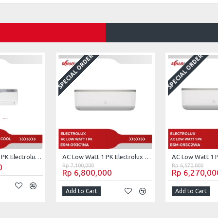
SPECIAL ORDER
SPECIAL ORDER
AC Low Watt 0.5 PK Electrolux Vita Cool ESM05CRI-A1 (Unit Only)
AC Low Watt 1 PK Electrolux ESM-093C1NA (Unit Only)
0
Rp 7,100,000
Rp 6,570,000
Rp 6,800,000
Rp 6,270,00
Add to Cart
Add to Cart