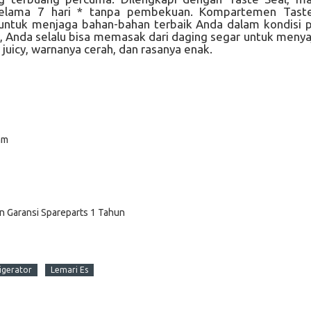
selama 7 hari * tanpa pembekuan. Kompartemen Taste
untuk menjaga bahan-bahan terbaik Anda dalam kondisi 
a, Anda selalu bisa memasak dari daging segar untuk menya
juicy, warnanya cerah, dan rasanya enak.
mm
n Garansi Spareparts 1 Tahun
igerator
Lemari Es