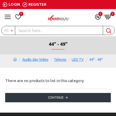
LOGIN
REGISTER
0
0
0
All
44" - 49"
Audio dan Video
Televisi
LED TV
44" - 49"
There are no products to list in this category.
CONTINUE