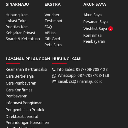
SINARMAJU
EKSTRA
AKUN SAYA
Hubungi kami
Voucher
Akun Saya
Lokasi Toko
Testimoni
Pesanan Saya
Prioritas Kami
FAQ
Wishlist Saya
0
Kebijakan Privasi
Afiliasi
Konfirmasi
Syarat & Ketentuan
Gift Card
Pembayaran
Peta Situs
LAYANAN PELANGGAN
HUBUNGI KAMI
Keamanan Bertransaksi
Info Sales: 087-708-708-128
Whatsapp: 087-708-708-128
Cara Berbelanja
Email: cs@sinarmaju.co.id
Cara Pembayaran
Cara Konfirmasi
Pembayaran
Informasi Pengiriman
Pengembalian Produk
Direktorat Jendral
Perlindungan Konsumen