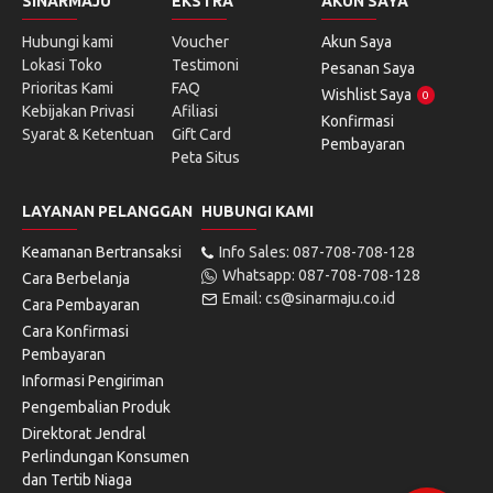
SINARMAJU
EKSTRA
AKUN SAYA
Hubungi kami
Voucher
Akun Saya
Lokasi Toko
Testimoni
Pesanan Saya
Prioritas Kami
FAQ
Wishlist Saya
0
Kebijakan Privasi
Afiliasi
Konfirmasi
Syarat & Ketentuan
Gift Card
Pembayaran
Peta Situs
LAYANAN PELANGGAN
HUBUNGI KAMI
Keamanan Bertransaksi
Info Sales: 087-708-708-128
Whatsapp: 087-708-708-128
Cara Berbelanja
Email: cs@sinarmaju.co.id
Cara Pembayaran
Cara Konfirmasi
Pembayaran
Informasi Pengiriman
Pengembalian Produk
Direktorat Jendral
Perlindungan Konsumen
dan Tertib Niaga