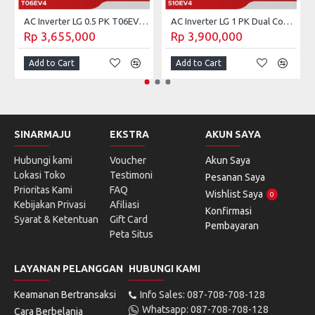
AC Inverter LG 0.5 PK T06EV4 (Unit Only)
AC Inverter LG 1 PK Dual Cool S10EV4 (Unit Only)
Rp 3,655,000
Rp 3,900,000
Add to Cart
Add to Cart
SINARMAJU
EKSTRA
AKUN SAYA
Hubungi kami
Voucher
Akun Saya
Lokasi Toko
Testimoni
Pesanan Saya
Prioritas Kami
FAQ
Wishlist Saya
0
Kebijakan Privasi
Afiliasi
Konfirmasi
Syarat & Ketentuan
Gift Card
Pembayaran
Peta Situs
LAYANAN PELANGGAN
HUBUNGI KAMI
Keamanan Bertransaksi
Info Sales: 087-708-708-128
Whatsapp: 087-708-708-128
Cara Berbelanja