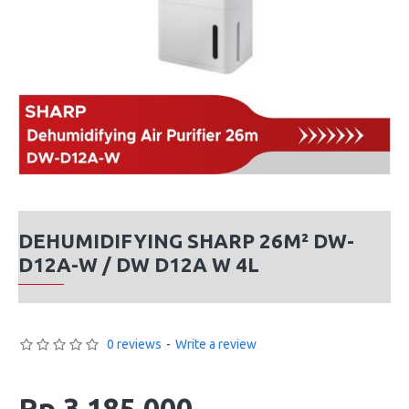
DEHUMIDIFYING SHARP 26M² DW-
D12A-W / DW D12A W 4L
0 reviews
-
Write a review
Rp 3,185,000