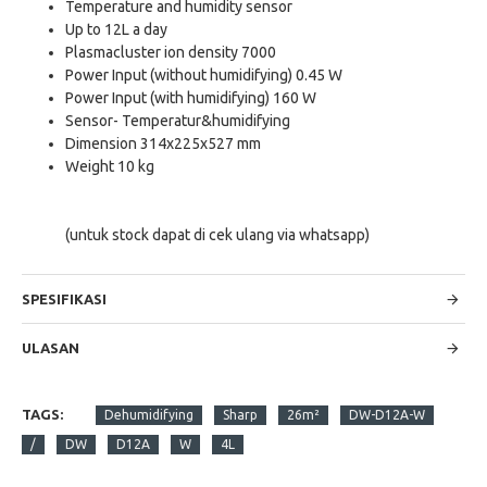
Temperature and humidity sensor
Up to 12L a day
Plasmacluster ion density 7000
Power Input (without humidifying) 0.45 W
Power Input (with humidifying) 160 W
Sensor- Temperatur&humidifying
Dimension 314x225x527 mm
Weight 10 kg
(untuk stock dapat di cek ulang via whatsapp)
SPESIFIKASI
ULASAN
TAGS:
Dehumidifying
Sharp
26m²
DW-D12A-W
/
DW
D12A
W
4L