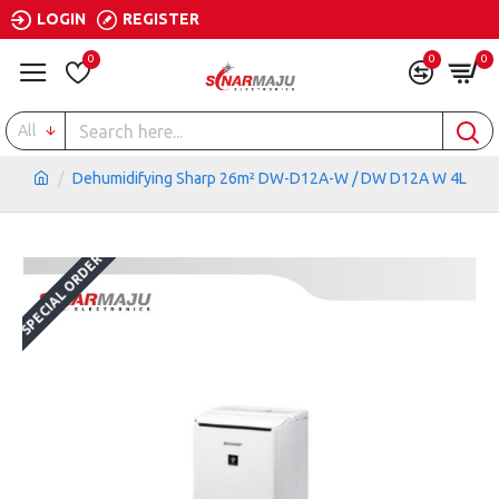
LOGIN
REGISTER
0
0
0
All
Dehumidifying Sharp 26m² DW-D12A-W / DW D12A W 4L
SPECIAL ORDER