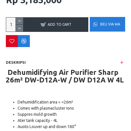
BELI VIA WA
ADD TO CART
DESKRIPSI
Dehumidifying Air Purifier Sharp
26m² DW-D12A-W / DW D12A W 4L
Dehumidification area = <26m²
Comes with plasmacluster Ions
Suppres mold growth
Ater tank capacity - 4L
Auoto Louver up and down 180°