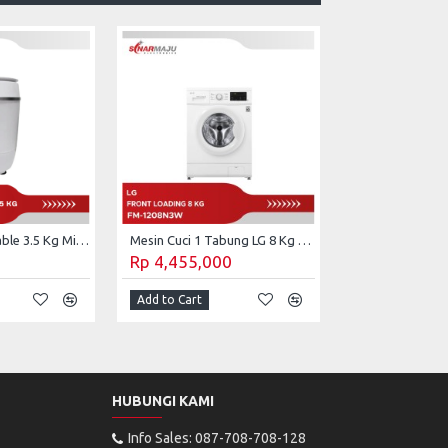
Mesin Cuci Portable 3.5 Kg Mito Top Loading WM1
Mesin Cuci 1 Tabung LG 8 Kg Front Loading FM-1208N3W
Rp 4,455,000
Add to Cart
HUBUNGI KAMI
Info Sales: 087-708-708-128