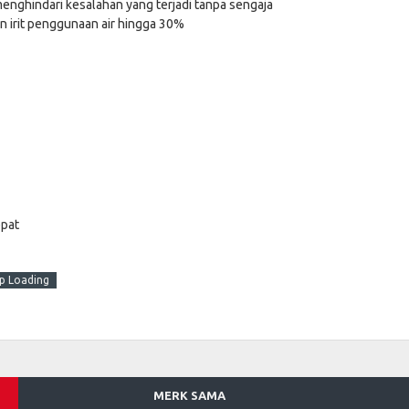
enghindari kesalahan yang terjadi tanpa sengaja
an irit penggunaan air hingga 30%
epat
p Loading
MERK SAMA