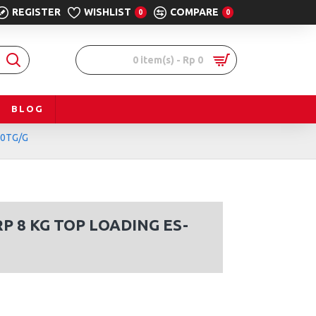
REGISTER
WISHLIST
COMPARE
0
0
0 item(s) - Rp 0
BLOG
00TG/G
P 8 KG TOP LOADING ES-