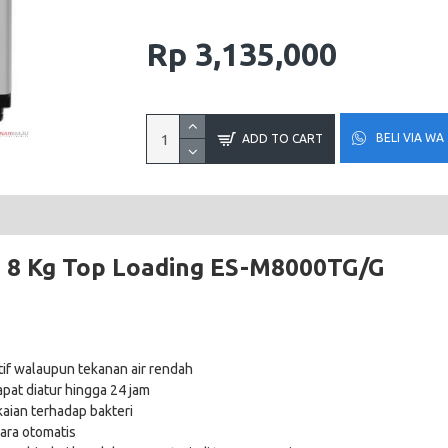
Rp 3,135,000
BELI VIA WA
ADD TO CART
g 8 Kg Top Loading ES-M8000TG/G
tif walaupun tekanan air rendah
pat diatur hingga 24 jam
kaian terhadap bakteri
ara otomatis