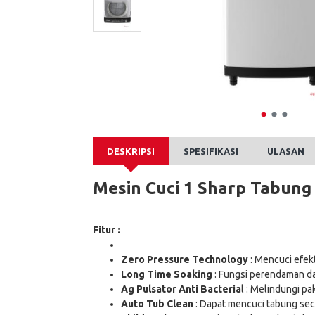
DESKRIPSI
SPESIFIKASI
ULASAN
Mesin Cuci 1 Sharp Tabun
Fitur :
Zero Pressure Technology
: Mencuci efek
Long Time Soaking
: Fungsi perendaman da
Ag Pulsator Anti Bacteria
l : Melindungi pa
Auto Tub Clean
: Dapat mencuci tabung sec