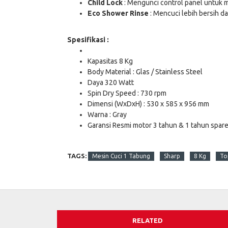
Child Lock
: Mengunci control panel untuk m
Eco Shower Rinse
: Mencuci lebih bersih d
Spesifikasi :
Kapasitas 8 Kg
Body Material : Glas / Stainless Steel
Daya 320 Watt
Spin Dry Speed : 730 rpm
Dimensi (WxDxH) : 530 x 585 x 956 mm
Warna : Gray
Garansi Resmi motor 3 tahun & 1 tahun spar
TAGS:
Mesin Cuci 1 Tabung
Sharp
8 Kg
To
RELATED