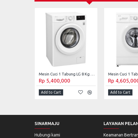
Mesin Cuci 1 Tabung LG 8 Kg Front Loading FC-1208N5W
Rp 5,400,000
Rp 4,605,00
Add to Cart
Add to Cart
SINARMAJU
LAYANAN PELA
Hubungi kami
Keamanan Bertran