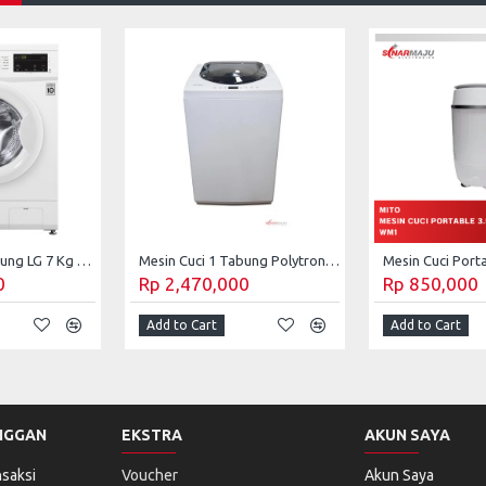
Mesin Cuci 1 Tabung LG 7 Kg Front Loading FM-1007N3W
Mesin Cuci 1 Tabung Polytron 9 Kg Top Loading PAW-90517WB/WM
0
Rp 2,470,000
Rp 850,000
Add to Cart
Add to Cart
NGGAN
EKSTRA
AKUN SAYA
saksi
Voucher
Akun Saya