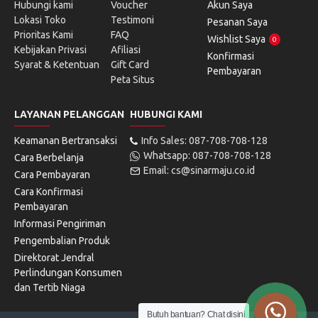
Hubungi kami
Voucher
Akun Saya
Lokasi Toko
Testimoni
Pesanan Saya
Prioritas Kami
FAQ
Wishlist Saya
0
Kebijakan Privasi
Afiliasi
Konfirmasi
Syarat & Ketentuan
Gift Card
Pembayaran
Peta Situs
LAYANAN PELANGGAN
HUBUNGI KAMI
Keamanan Bertransaksi
Info Sales: 087-708-708-128
Whatsapp: 087-708-708-128
Cara Berbelanja
Email: cs@sinarmaju.co.id
Cara Pembayaran
Cara Konfirmasi
Pembayaran
Informasi Pengiriman
Pengembalian Produk
Direktorat Jendral
Perlindungan Konsumen
dan Tertib Niaga
Butuh bantuan? Chat disini