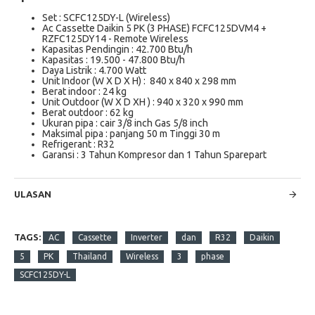
Set : SCFC125DY-L (Wireless)
Ac Cassette Daikin 5 PK (3 PHASE) FCFC125DVM4 +
RZFC125DY14 - Remote Wireless
Kapasitas Pendingin : 42.700 Btu/h
Kapasitas : 19.500 - 47.800 Btu/h
Daya Listrik : 4.700 Watt
Unit Indoor (W X D X H) : 840 x 840 x 298 mm
Berat indoor : 24 kg
Unit Outdoor (W X D XH ) : 940 x 320 x 990 mm
Berat outdoor : 62 kg
Ukuran pipa : cair 3/8 inch Gas 5/8 inch
Maksimal pipa : panjang 50 m Tinggi 30 m
Refrigerant : R32
Garansi : 3 Tahun Kompresor dan 1 Tahun Sparepart
ULASAN
TAGS:
AC
Cassette
Inverter
dan
R32
Daikin
5
PK
Thailand
Wireless
3
phase
SCFC125DY-L