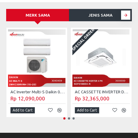
MERK SAMA
JENIS SAMA
SPECIAL ORDER
S
AC Inverter Multi-S Daikin 0.5 PK + 0.75 PK 2MKC30RVM4 (Unit Only)
AC CASSETTE INVERTER Daikin THAILAND 4 PK wirelwss SCFC100DV-R
Rp 12,090,000
Rp 32,365,000
Add to Cart
Add to Cart