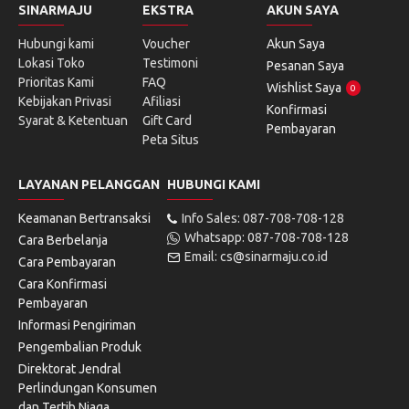
SINARMAJU
EKSTRA
AKUN SAYA
Hubungi kami
Voucher
Akun Saya
Lokasi Toko
Testimoni
Pesanan Saya
Prioritas Kami
FAQ
Wishlist Saya
0
Kebijakan Privasi
Afiliasi
Konfirmasi
Syarat & Ketentuan
Gift Card
Pembayaran
Peta Situs
LAYANAN PELANGGAN
HUBUNGI KAMI
Keamanan Bertransaksi
Info Sales: 087-708-708-128
Whatsapp: 087-708-708-128
Cara Berbelanja
Email: cs@sinarmaju.co.id
Cara Pembayaran
Cara Konfirmasi
Pembayaran
Informasi Pengiriman
Pengembalian Produk
Direktorat Jendral
Perlindungan Konsumen
dan Tertib Niaga