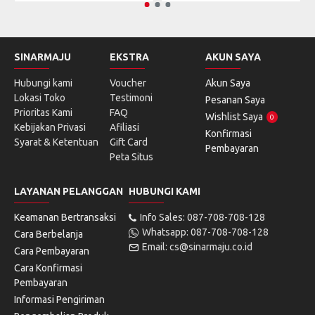
SINARMAJU
EKSTRA
AKUN SAYA
Hubungi kami
Voucher
Akun Saya
Lokasi Toko
Testimoni
Pesanan Saya
Prioritas Kami
FAQ
Wishlist Saya
0
Kebijakan Privasi
Afiliasi
Konfirmasi
Syarat & Ketentuan
Gift Card
Pembayaran
Peta Situs
LAYANAN PELANGGAN
HUBUNGI KAMI
Keamanan Bertransaksi
Info Sales: 087-708-708-128
Whatsapp: 087-708-708-128
Cara Berbelanja
Email: cs@sinarmaju.co.id
Cara Pembayaran
Cara Konfirmasi
Pembayaran
Informasi Pengiriman