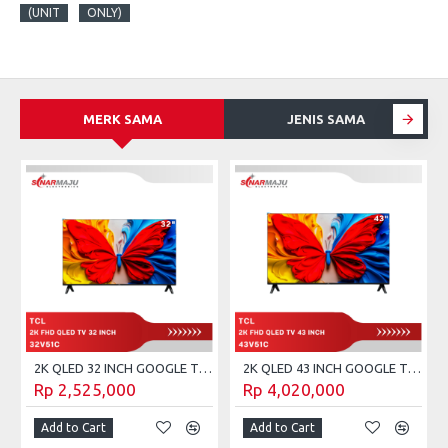
(UNIT
ONLY)
MERK SAMA
JENIS SAMA
2K QLED 32 INCH GOOGLE TV TCL 32V51C
2K QLED 43 INCH GOOGLE TV TCL 43V51C
Rp 2,525,000
Rp 4,020,000
Add to Cart
Add to Cart