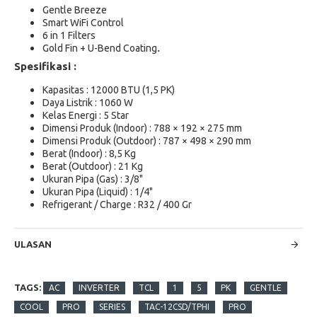
Gentle Breeze
Smart WiFi Control
6 in 1 Filters
.
Gold Fin + U-Bend Coating
Spesifikasi :
Kapasitas : 12000 BTU (1,5 PK)
Daya Listrik : 1060 W
Kelas Energi : 5 Star
Dimensi Produk (Indoor) : 788 × 192 × 275 mm
Dimensi Produk (Outdoor) : 787 × 498 × 290 mm
Berat (Indoor) : 8,5 Kg
Berat (Outdoor) : 21 Kg
Ukuran Pipa (Gas) : 3/8"
Ukuran Pipa (Liquid) : 1/4"
Refrigerant / Charge : R32 / 400 Gr
ULASAN
TAGS:
AC
INVERTER
TCL
1
5
PK
GENTLE
COOL
PRO
SERIES
TAC-12CSD/TPHI
PRO