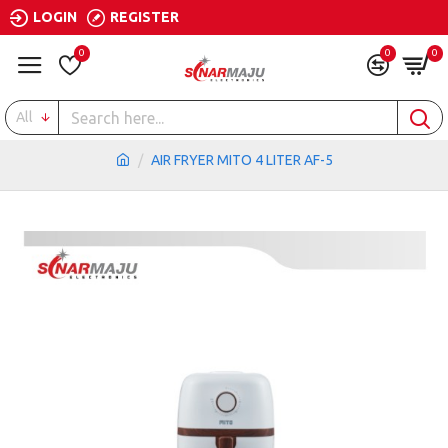
LOGIN
REGISTER
0
0
0
All
AIR FRYER MITO 4 LITER AF-5