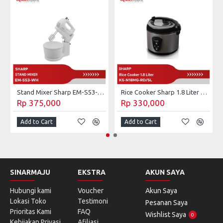
Stand Mixer Sharp EM-S53-WH
Rice Cooker Sharp 1.8 Liter KS-N18MG-RD/SL
Rp 375,000
Rp 330,000
Add to Cart
Add to Cart
SINARMAJU
EKSTRA
AKUN SAYA
Hubungi kami
Voucher
Akun Saya
Lokasi Toko
Testimoni
Pesanan Saya
Prioritas Kami
FAQ
Wishlist Saya
0
Kebijakan Privasi
Afiliasi