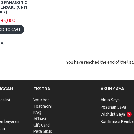
D PANASONIC
U-LN5AKJ (UNIT
LY)
595,000
DD TO CART
WA
You have reached the end of the list.
NGGAN
EKSTRA
AKUN SAYA
saksi
Voucher
Akun Saya
Testimoni
Pesanan Saya
FAQ
Wishlist Saya
0
Afiliasi
Pembayaran
Konfirmasi Pemba
Gift Card
man
Peta Situs