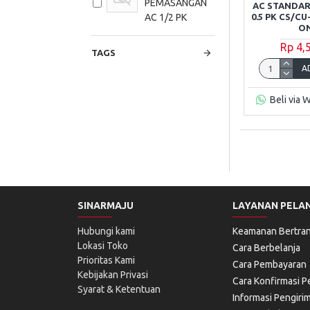
PEMASANGAN
AC STANDAR
0.5 PK CS/C
AC 1/2 PK
ON
Rp 4,
TAGS
A
Beli via 
SINARMAJU
LAYANAN PELA
Hubungi kami
Keamanan Bertran
Lokasi Toko
Cara Berbelanja
Prioritas Kami
Cara Pembayaran
Kebijakan Privasi
Cara Konfirmasi 
Syarat & Ketentuan
Informasi Pengiri