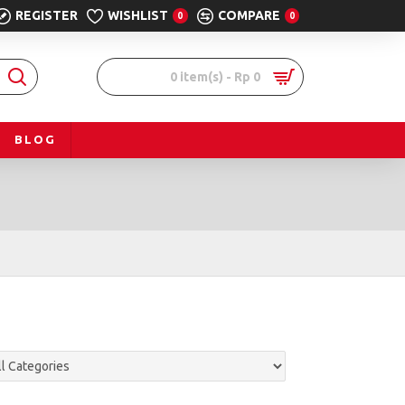
REGISTER
WISHLIST
COMPARE
0
0
0 item(s) - Rp 0
BLOG