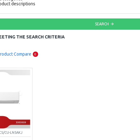
oduct descriptions
SEARCH
ETING THE SEARCH CRITERIA
roduct Compare
0
CS/CU-LN5AKJ