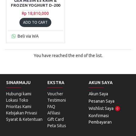
GEA MESIN ES KRIM &
FROZEN YOGHURT D-200
Rp 18,810,000
ADD TO CART
Beli via WA
You have reached the end of the list.
SINARMAJU
EKSTRA
AKUN SAYA
Hubungi kami
Voucher
Akun Saya
Lokasi Toko
Testimoni
Pesanan Saya
Prioritas Kami
FAQ
Wishlist Saya
0
Kebijakan Privasi
Afiliasi
Konfirmasi
Syarat & Ketentuan
Gift Card
Pembayaran
Peta Situs