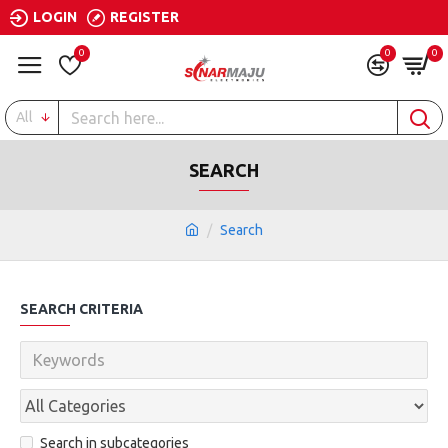
LOGIN
REGISTER
0
0
0
All
SEARCH
Search
SEARCH CRITERIA
Search in subcategories