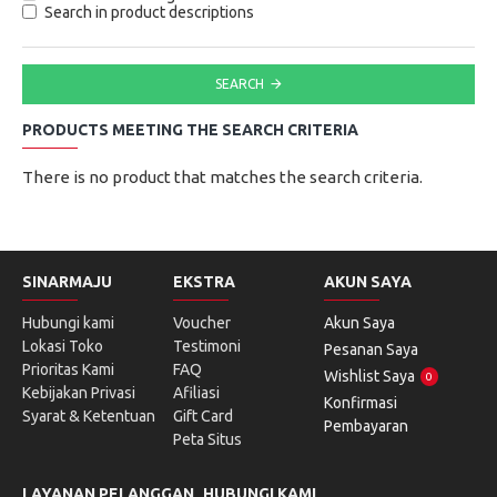
Search in product descriptions
SEARCH
PRODUCTS MEETING THE SEARCH CRITERIA
There is no product that matches the search criteria.
SINARMAJU
EKSTRA
AKUN SAYA
Hubungi kami
Voucher
Akun Saya
Lokasi Toko
Testimoni
Pesanan Saya
Prioritas Kami
FAQ
Wishlist Saya
0
Kebijakan Privasi
Afiliasi
Konfirmasi
Syarat & Ketentuan
Gift Card
Pembayaran
Peta Situs
LAYANAN PELANGGAN
HUBUNGI KAMI