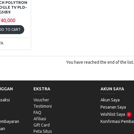
INCH POLYTRON
OGLE TV PLD-
G5059
740,000
DD TO CART
WA
You have reached the end of the list.
NGGAN
EKSTRA
AKUN SAYA
saksi
Voucher
Akun Saya
Testimoni
Pesanan Saya
FAQ
Wishlist Saya
0
Afiliasi
Pembayaran
Konfirmasi Pemba
Gift Card
man
Peta Situs