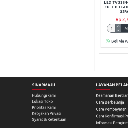
LED TV 32 
FULL HD GO
32R
Rp 2,
A
Beli via 
SINARMAJU
LAYANAN PELA
Hubungi kami
Keamanan Bertran
Lokasi Toko
Cara Berbelanja
Prioritas Kami
Cara Pembayaran
Kebijakan Privasi
Cara Konfirmasi 
Syarat & Ketentuan
Informasi Pengiri