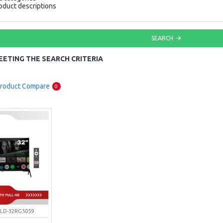
oduct descriptions
SEARCH
ETING THE SEARCH CRITERIA
roduct Compare
0
PLD-32RG5059