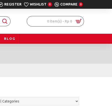
REGISTER
WISHLIST
COMPARE
0
0
0 item(s) - Rp 0
BLOG