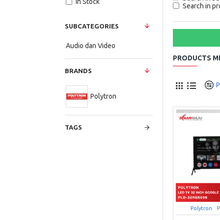
In Stock
Search in pr
SUBCATEGORIES
Audio dan Video
PRODUCTS ME
BRANDS
P
Polytron
TAGS
Polytron