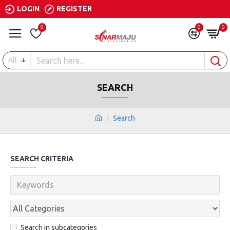
LOGIN
REGISTER
0
0
0
All
SEARCH
Search
SEARCH CRITERIA
Search in subcategories