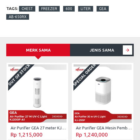
TAGS:
CHEST
FREEZER
600
LITER
GEA
AB-650RX
MERK SAMA
JENIS SAMA
SPECIAL ORDER
OUT OF STOCK
Air Purifier GEA 27 meter KJ200F-A1
Air Purifier GEA Mesin Pembersih Udara UV-C 30 m² KJ255F
Rp 1,215,000
Rp 1,240,000