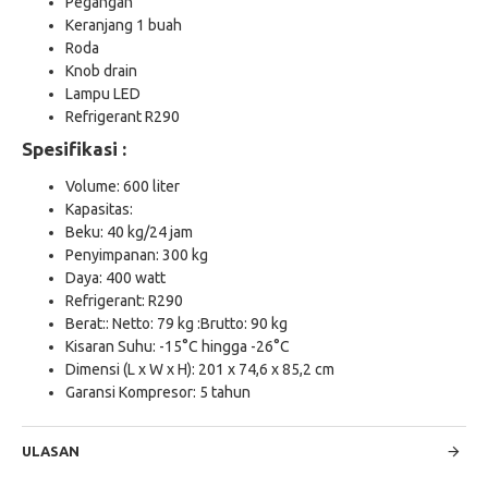
Pegangan
Keranjang 1 buah
Roda
Knob drain
Lampu LED
Refrigerant R290
Spesifikasi :
Volume: 600 liter
Kapasitas:
Beku: 40 kg/24 jam
Penyimpanan: 300 kg
Daya: 400 watt
Refrigerant: R290
Berat::
Netto: 79 kg :Brutto: 90 kg
Kisaran Suhu: -15°C hingga -26°C
Dimensi (L x W x H): 201 x 74,6 x 85,2 cm
Garansi Kompresor: 5 tahun
ULASAN