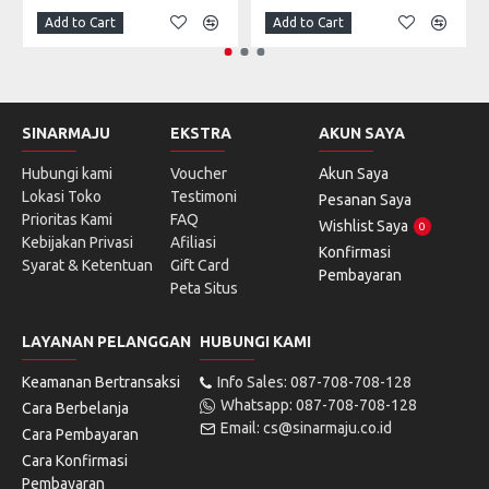
Add to Cart
Add to Cart
SINARMAJU
EKSTRA
AKUN SAYA
Hubungi kami
Voucher
Akun Saya
Lokasi Toko
Testimoni
Pesanan Saya
Prioritas Kami
FAQ
Wishlist Saya
0
Kebijakan Privasi
Afiliasi
Konfirmasi
Syarat & Ketentuan
Gift Card
Pembayaran
Peta Situs
LAYANAN PELANGGAN
HUBUNGI KAMI
Keamanan Bertransaksi
Info Sales: 087-708-708-128
Whatsapp: 087-708-708-128
Cara Berbelanja
Email: cs@sinarmaju.co.id
Cara Pembayaran
Cara Konfirmasi
Pembayaran