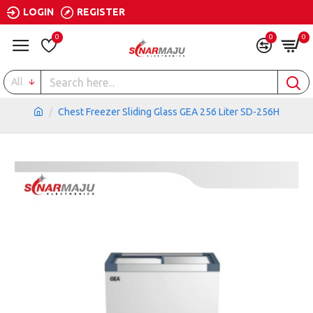
LOGIN
REGISTER
0
0
0
All
Chest Freezer Sliding Glass GEA 256 Liter SD-256H