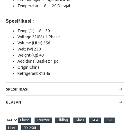
Temperatur: -18 ~ -20 Derajat
Spesifikasi :
Temp (°c) -18~-20
Voltage 220V / 1-Phase
Volume (Liter) 256
Watt (W) 220
Weight (Kg) 48
Additional Basket: 1 pc
Origin China
Refrigerant R134a
SPESIFIKASI
ULASAN
TAGS:
Chest
Freezer
Sliding
Glass
GEA
256
Liter
SD-256H