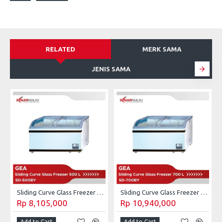
RELATED
MERK SAMA
JENIS SAMA
S
Sliding Curve Glass Freezer GEA 500 Liter SD-500BY
Sliding Curve Glass Freezer GEA 700 Liter SD-700BY
Rp 8,105,000
Rp 10,940,000
Add to Cart
Add to Cart