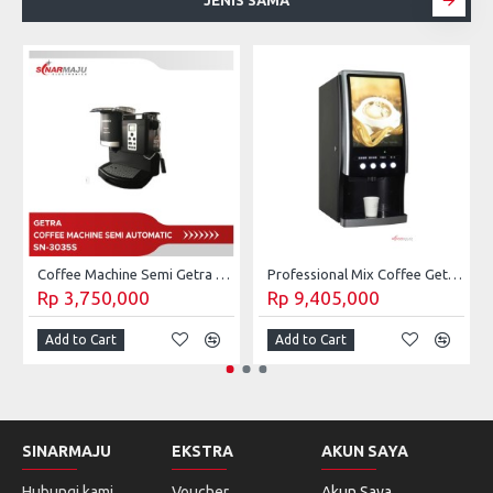
JENIS SAMA
Coffee Machine Semi Getra Automatic SN-3035S
Professional Mix Coffee Getra Dispenser SC-7903E
Rp 3,750,000
Rp 9,405,000
Add to Cart
Add to Cart
SINARMAJU
EKSTRA
AKUN SAYA
Hubungi kami
Voucher
Akun Saya