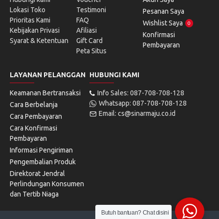
Lokasi Toko
Testimoni
Pesanan Saya
Prioritas Kami
FAQ
Wishlist Saya
0
Kebijakan Privasi
Afiliasi
Konfirmasi
Syarat & Ketentuan
Gift Card
Pembayaran
Peta Situs
LAYANAN PELANGGAN
HUBUNGI KAMI
Keamanan Bertransaksi
Info Sales: 087-708-708-128
Whatsapp: 087-708-708-128
Cara Berbelanja
Email: cs@sinarmaju.co.id
Cara Pembayaran
Cara Konfirmasi
Pembayaran
Informasi Pengiriman
Pengembalian Produk
Direktorat Jendral
Perlindungan Konsumen
dan Tertib Niaga
Butuh bantuan? Chat disini