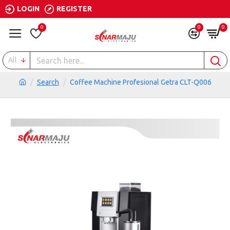
LOGIN
REGISTER
0
0
0
All
Search
Coffee Machine Profesional Getra CLT-Q006