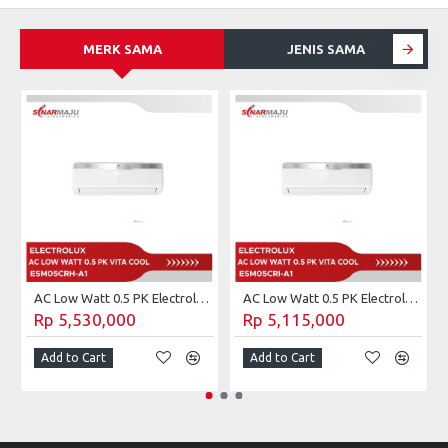
MERK SAMA
JENIS SAMA
S
AC Low Watt 0.5 PK Electrolux Vita Cool ESM05CRH-A1 (Unit Only)
AC Low Watt 0.5 PK Electrolux Vita Cool ESM05CRI-A1 (Unit Only)
Rp 5,530,000
Rp 5,115,000
Add to Cart
Add to Cart