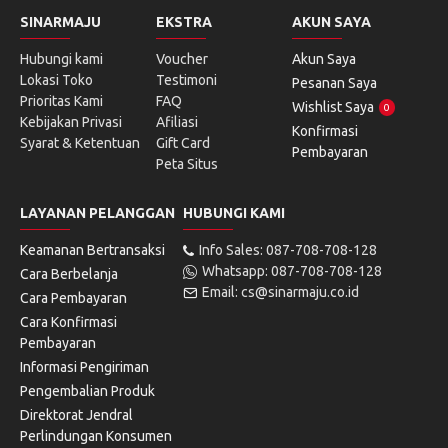
SINARMAJU
EKSTRA
AKUN SAYA
Hubungi kami
Voucher
Akun Saya
Lokasi Toko
Testimoni
Pesanan Saya
Prioritas Kami
FAQ
Wishlist Saya
0
Kebijakan Privasi
Afiliasi
Konfirmasi
Syarat & Ketentuan
Gift Card
Pembayaran
Peta Situs
LAYANAN PELANGGAN
HUBUNGI KAMI
Keamanan Bertransaksi
Info Sales: 087-708-708-128
Whatsapp: 087-708-708-128
Cara Berbelanja
Email: cs@sinarmaju.co.id
Cara Pembayaran
Cara Konfirmasi
Pembayaran
Informasi Pengiriman
Pengembalian Produk
Direktorat Jendral
Perlindungan Konsumen