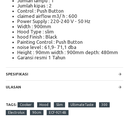
Jumlah lampu : 1
Jumlah kipas : 2
Control : Push Button
claimed airflow m3/ h : 600
Power Supply : 220-240 V - 50 Hz
Width : 900mm
Hood Type : slim
hood Finish : Black
Painting Control : Push Button
noise level : 61,9- 71,1 dba
Height : 90mm width : 900mm depth: 480mm
Garansi resmi 1 Tahun
SPESIFIKASI
ULASAN
TAGS:
Cooker
Hood
Slim
UltimateTaste
300
Electrolux
90cm
ECF-9214B