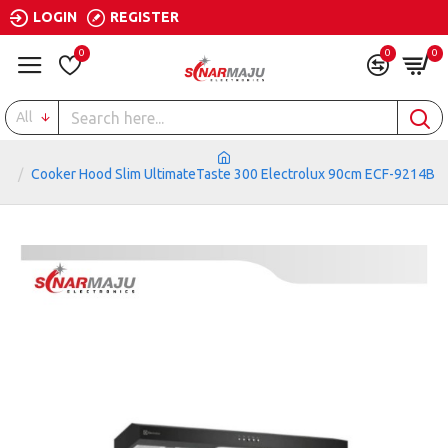
LOGIN
REGISTER
0
0
0
All
Cooker Hood Slim UltimateTaste 300 Electrolux 90cm ECF-9214B