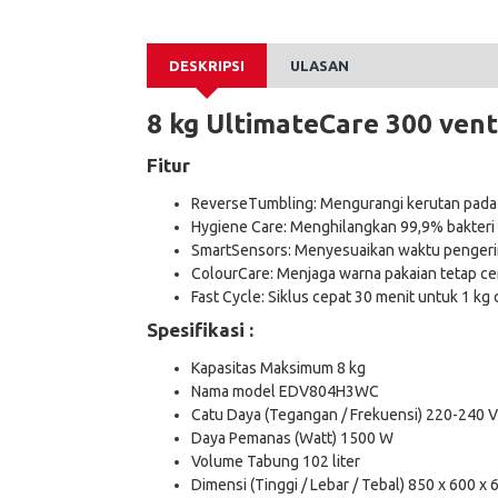
DESKRIPSI
ULASAN
8 kg UltimateCare 300 ve
Fitur
ReverseTumbling: Mengurangi kerutan pada
Hygiene Care: Menghilangkan 99,9% bakteri 
SmartSensors: Menyesuaikan waktu pengeri
ColourCare: Menjaga warna pakaian tetap cer
Fast Cycle: Siklus cepat 30 menit untuk 1 kg 
Spesifikasi :
Kapasitas Maksimum 8 kg
Nama model EDV804H3WC
Catu Daya (Tegangan / Frekuensi) 220-240 V
Daya Pemanas (Watt) 1500 W
Volume Tabung 102 liter
Dimensi (Tinggi / Lebar / Tebal) 850 x 600 x