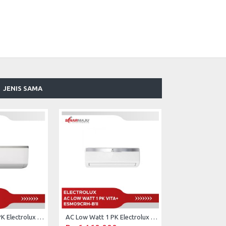
JENIS SAMA
AC Low Watt 1 PK Electrolux ESM-093C2WA (Unit Only)
AC Low Watt 1 PK Electrolux Vita dan ESM-09CRH-B1I (Unit Only)