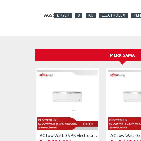
TAGS:
DRYER
8
KG
ELECTROLUX
PEN
MERK SAMA
AC Low Watt 0.5 PK Electrolux Vita Cool ESM05CRH-A1 (Unit Only)