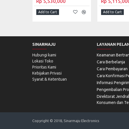
Rp 5,530,000
Rp 5,115,00
Add to Cart
Add to Cart
SINARMAJU
LAYANAN PELA
Hubungi kami
Keamanan Bertran
Lokasi Toko
Cara Berbelanja
Prioritas Kami
Cara Pembayaran
Kebijakan Privasi
Cara Konfirmasi 
Syarat & Ketentuan
Informasi Pengiri
Pengembalian Pr
Direktorat Jendra
Konsumen dan Ter
Copyright © 2018, Sinarmaju Electronics