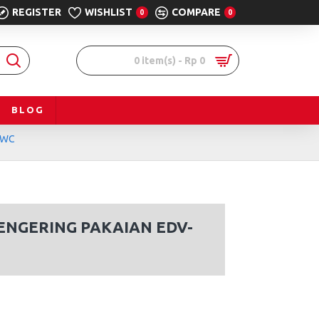
REGISTER
WISHLIST
COMPARE
0
0
0 item(s) - Rp 0
BLOG
3WC
ENGERING PAKAIAN EDV-