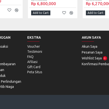
0
Rp 7,100,000
Rp 6,570,000
Rp 6,800,000
Rp 6,270,00
Add to Cart
Add to Cart
NGGAN
EKSTRA
AKUN SAYA
saksi
Voucher
Akun Saya
Testimoni
Pesanan Saya
FAQ
Wishlist Saya
0
Afiliasi
Pembayaran
Konfirmasi Pemba
Gift Card
man
Peta Situs
oduk
l Perlindungan
tib Niaga