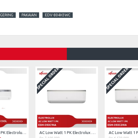
GERING
PAKAIAN
EDV-804H3WC
SPECIAL ORDER
SPECIAL ORDER
AC Low Watt 0.5 PK Electrolux Vita Cool ESM05CRI-A1 (Unit Only)
AC Low Watt 1 PK Electrolux ESM-093C1NA (Unit Only)