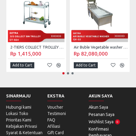
2-TIERS COLLECT TROLLEY GETRA CT-023
Air Buble Vegetable washer Getra QX-22
Rp 1,415,000
Rp 82,080,000
Add to Cart
Add to Cart
SINARMAJU
EKSTRA
AKUN SAYA
Hubungi kami
Voucher
Akun Saya
Lokasi Toko
Testimoni
Pesanan Saya
Prioritas Kami
FAQ
Wishlist Saya
0
Kebijakan Privasi
Afiliasi
Konfirmasi
Syarat & Ketentuan
Gift Card
Pembayaran