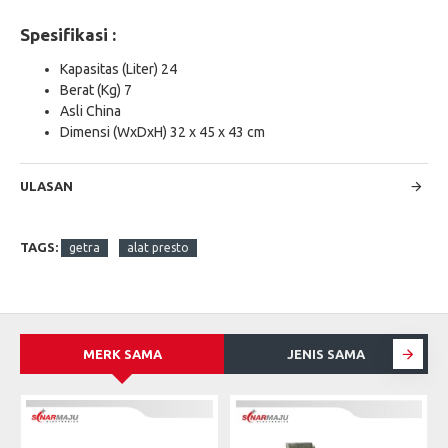
Spesifikasi :
Kapasitas (Liter) 24
Berat (Kg) 7
Asli China
Dimensi (WxDxH) 32 x 45 x 43 cm
ULASAN
TAGS:
getra
alat presto
MERK SAMA
JENIS SAMA
S