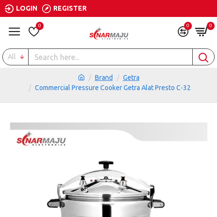
LOGIN
REGISTER
0
0
0
All
Brand
Getra
Commercial Pressure Cooker Getra Alat Presto C-32