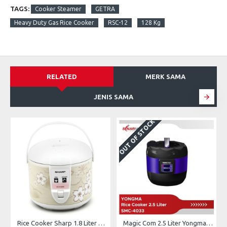
TAGS:
Cooker Steamer
GETRA
Heavy Duty Gas Rice Cooker
RSC-12
128 Kg
RELATED
MERK SAMA
JENIS SAMA
OUT OF STOCK
Rice Cooker Sharp 1.8 Liter KS-R18MS-BR/PK/PP
Magic Com 2.5 Liter Yongma SMC-4033