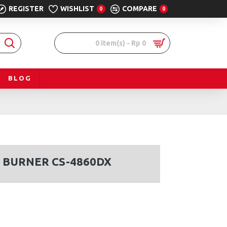
REGISTER
WISHLIST
COMPARE
0
0
0 item(s) - Rp 0
BLOG
 BURNER CS-4860DX