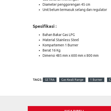
Diameter penggorengan 45 cm
Unit belum termasuk selang dan regulator
Spesifikasi :
Bahan Bakar Gas LPG
Material Stainless Steel
Kompartemen 1 Burner
Berat 16 Kg
Dimensi 485 mm x 600 mm x 800 mm
TAGS:
GETRA
Gas Kwali Range
1 Burner
C