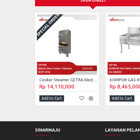
JUGA DIBELI
SPECIAL ORDER
Cooker Steamer GETRA Electric Rice Cooker 48 Kg ZCF1-N12
Rp 14,110,000
Rp 8,465,00
Add to Cart
Add to Cart
SINARMAJU
LAYANAN PELA