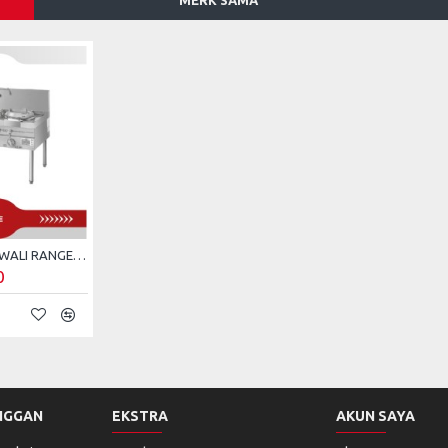
MERK SAMA
KOMPOR GAS KWALI RANGE GETRA CS-1380DX
0
NGGAN
EKSTRA
AKUN SAYA