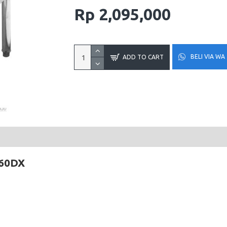
Rp 2,095,000
BELI VIA WA
ADD TO CART
860DX