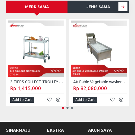
MERK SAMA
JENIS SAMA
S
2-TIERS COLLECT TROLLEY GETRA CT-023
Air Buble Vegetable washer Getra QX-22
Rp 1,415,000
Rp 82,080,000
Add to Cart
Add to Cart
SINARMAJU
EKSTRA
AKUN SAYA