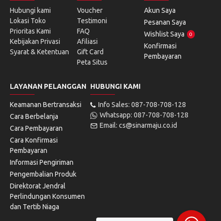
Hubungi kami
Voucher
Akun Saya
Lokasi Toko
Testimoni
Pesanan Saya
Prioritas Kami
FAQ
Wishlist Saya
0
Kebijakan Privasi
Afiliasi
Konfirmasi
Syarat & Ketentuan
Gift Card
Pembayaran
Peta Situs
LAYANAN PELANGGAN
HUBUNGI KAMI
Keamanan Bertransaksi
Info Sales: 087-708-708-128
Whatsapp: 087-708-708-128
Cara Berbelanja
Email: cs@sinarmaju.co.id
Cara Pembayaran
Cara Konfirmasi
Pembayaran
Informasi Pengiriman
Pengembalian Produk
Direktorat Jendral
Perlindungan Konsumen
dan Tertib Niaga