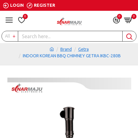
LOGIN
REGISTER
0
0
0
All
Brand
Getra
INDOOR KOREAN BBQ CHIMNEY GETRA IKBC-280B