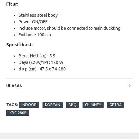
Fitur:
Stainless steel body
Power ON/OFF
Include motor, should be connected to main duckting
Foil hose 100 cm
Spesifikasi :
Berat Nett (kg) : 5.5
Daya (220V/1P) : 120 W
d x p (cm) : 47.5 x 74-280
ULASAN
TAGS:
INDOOR
KOREAN
BBQ
CHIMNEY
GETRA
IKBC-280B