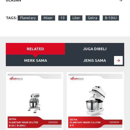
ULASAN
TAGS:
Planetary
Mixer
10
Liter
Getra
B-10HJ
RELATED
JUGA DIBELI
MERK SAMA
JENIS SAMA