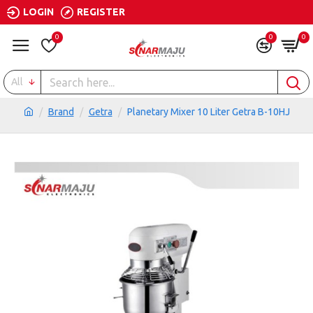
LOGIN
REGISTER
0
0
0
All
Brand
Getra
Planetary Mixer 10 Liter Getra B-10HJ