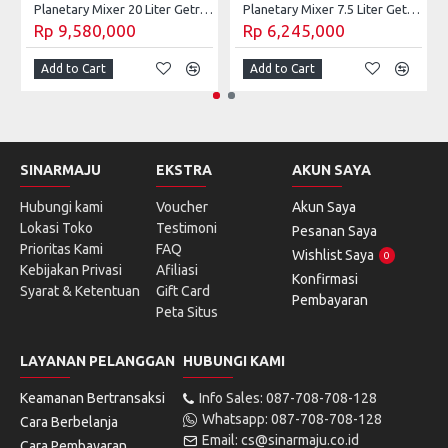
Planetary Mixer 20 Liter Getra B-20 / B-20HJ
Planetary Mixer 7.5 Liter Getra B-8
Rp 9,580,000
Rp 6,245,000
Add to Cart
Add to Cart
SINARMAJU
EKSTRA
AKUN SAYA
Hubungi kami
Voucher
Akun Saya
Lokasi Toko
Testimoni
Pesanan Saya
Prioritas Kami
FAQ
Wishlist Saya
0
Kebijakan Privasi
Afiliasi
Konfirmasi
Syarat & Ketentuan
Gift Card
Pembayaran
Peta Situs
LAYANAN PELANGGAN
HUBUNGI KAMI
Keamanan Bertransaksi
Info Sales: 087-708-708-128
Whatsapp: 087-708-708-128
Cara Berbelanja
Email: cs@sinarmaju.co.id
Cara Pembayaran