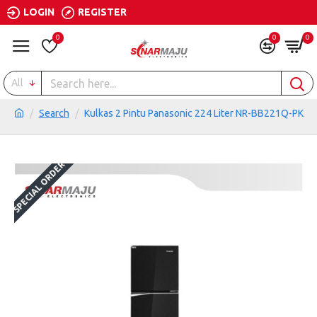
LOGIN
REGISTER
0
0
0
All
Search
Kulkas 2 Pintu Panasonic 224 Liter NR-BB221Q-PK
SPECIAL ORDER