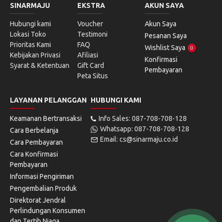
SINARMAJU
EKSTRA
AKUN SAYA
Hubungi kami
Voucher
Akun Saya
Lokasi Toko
Testimoni
Pesanan Saya
Prioritas Kami
FAQ
Wishlist Saya
0
Kebijakan Privasi
Afiliasi
Konfirmasi
Syarat & Ketentuan
Gift Card
Pembayaran
Peta Situs
LAYANAN PELANGGAN
HUBUNGI KAMI
Keamanan Bertransaksi
Info Sales: 087-708-708-128
Whatsapp: 087-708-708-128
Cara Berbelanja
Email: cs@sinarmaju.co.id
Cara Pembayaran
Cara Konfirmasi
Pembayaran
Informasi Pengiriman
Pengembalian Produk
Direktorat Jendral
Perlindungan Konsumen
dan Tertib Niaga