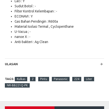
Laci : Y
Sudut Botol : -
Filter Kontrol Kelembapan : -
ECONAVI : Y
Gas Bahan Pendingin : R600a
Material Isolasi Termal , Cyclopenthane
U-Vacua ; -
nanoe X : -
Anti-bakteri : Ag Clean
ULASAN
TAGS:
Kulkas
2
Pintu
Panasonic
224
Liter
NR-BB221Q-PK