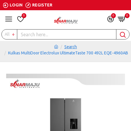
LOGIN
REGISTER
0
0
0
All
Search
Kulkas MultiDoor Electrolux UltimateTaste 700 492L EQE-4960AB