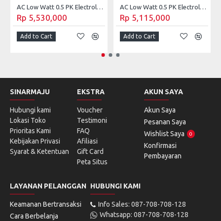
AC Low Watt 0.5 PK Electrolux Vita Cool ESM05CRH-A1 (Unit Only)
AC Low Watt 0.5 PK Electrolux Vita Cool ESM05CRI-A1 (Unit Only)
Rp 5,530,000
Rp 5,115,000
Add to Cart
Add to Cart
SINARMAJU
EKSTRA
AKUN SAYA
Hubungi kami
Voucher
Akun Saya
Lokasi Toko
Testimoni
Pesanan Saya
Prioritas Kami
FAQ
Wishlist Saya
0
Kebijakan Privasi
Afiliasi
Konfirmasi
Syarat & Ketentuan
Gift Card
Pembayaran
Peta Situs
LAYANAN PELANGGAN
HUBUNGI KAMI
Keamanan Bertransaksi
Info Sales: 087-708-708-128
Whatsapp: 087-708-708-128
Cara Berbelanja