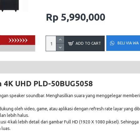
Rp 5,990,000
BELI VIA WA
ADD TO CART
ch 4K UHD
PLD-50BUG5058
engan speaker soundbar. Menghasilkan suara yang menggelegar member
ung oleh video, game, atau aplikasi dengan refresh rate layar yang di
an lebih halus.
si 4 kali lebih detail dari gambar Full HD (1920 X 1080 piksel). Sehingga
 luas.