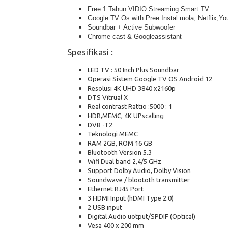
Free 1 Tahun VIDIO Streaming Smart TV
Google TV Os with Pree Instal mola, Netflix,Yo
Soundbar + Active Subwoofer
Chrome cast & Googleassistant
Spesifikasi
:
LED TV : 50 Inch Plus Soundbar
Operasi Sistem Google TV OS Android 12
Resolusi 4K UHD 3840 x2160p
DTS Vitrual X
Real contrast Rattio :5000 : 1
HDR,MEMC, 4K UPscalling
DVB -T2
Teknologi MEMC
RAM 2GB, ROM 16 GB
Bluotooth Version 5.3
Wifi Dual band 2,4/5 GHz
Support Dolby Audio, Dolby Vision
Soundwave / bloototh transmitter
Ethernet RJ45 Port
3 HDMI Input (hDMI Type 2.0)
2 USB input
Digital Audio uotput/SPDIF (Optical)
Vesa 400 x 200 mm