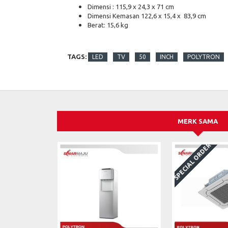
Dimensi : 115,9 x 24,3 x 71 cm
Dimensi Kemasan 122,6 x 15,4 x 83,9 cm
Berat: 15,6 kg
TAGS:
LED
TV
50
INCH
POLYTRON
MERK SAMA
SPECIAL ORDER