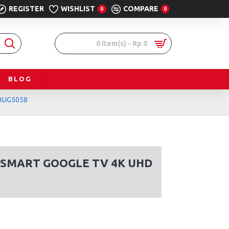
REGISTER
WISHLIST
COMPARE
0
0
0 item(s) - Rp 0
BLOG
0BUG5058
 SMART GOOGLE TV 4K UHD