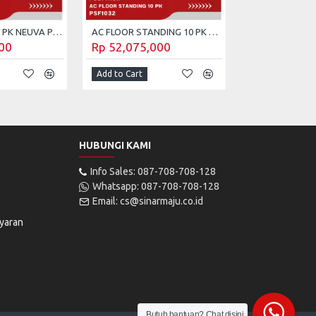
AC CASSETTE 5 PK NEUVA POLYTRON PCT-5032
AC FLOOR STANDING 10 PK POLYTRON PSF-1032
00
Rp 52,075,000
Add to Cart
HUBUNGI KAMI
Info Sales: 087-708-708-128
Whatsapp: 087-708-708-128
Email: cs@sinarmaju.co.id
yaran
Butuh bantuan? Chat disini