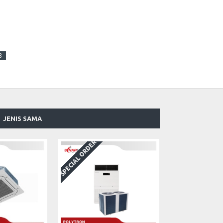
8
JENIS SAMA
SPECIAL ORDER