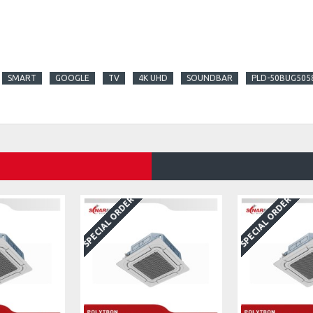
SMART
GOOGLE
TV
4K UHD
SOUNDBAR
PLD-50BUG505
SPECIAL ORDER
SPECIAL ORDER