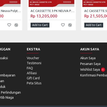
AC cassette 2 PK Neuva Polytron PCT-2032
AC CASSETTE 3 PK NEUVA POLYTRON PCT-3032
00
Rp 13,205,000
Rp 21,505,0
Add to Cart
Add to Cart
NGGAN
EKSTRA
AKUN SAYA
saksi
Voucher
Akun Saya
Testimoni
Pesanan Saya
FAQ
Wishlist Saya
0
Afiliasi
Pembayaran
Konfirmasi Pemba
Gift Card
man
Peta Situs
oduk
l Perlindungan
tib Niaga