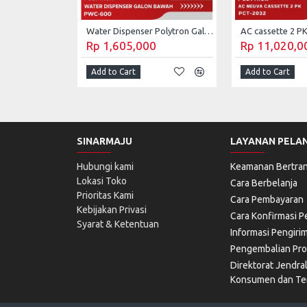
Water Dispenser Polytron Galon Bawah PWC-600
Rp 1,605,000
Rp 11,020,0
Add to Cart
Add to Cart
SINARMAJU
LAYANAN PELA
Hubungi kami
Keamanan Bertran
Lokasi Toko
Cara Berbelanja
Prioritas Kami
Cara Pembayaran
Kebijakan Privasi
Cara Konfirmasi 
Syarat & Ketentuan
Informasi Pengiri
Pengembalian Pr
Direktorat Jendra
Konsumen dan Ter