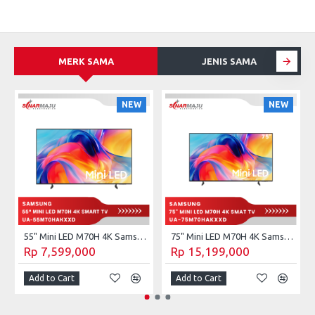
MERK SAMA
JENIS SAMA
S
NEW
NEW
55" Mini LED M70H 4K Samsung Vision AI Smart TV (2026) UA-55M70HAKXXD
75" Mini LED M70H 4K Samsung Vision AI Smart TV (2026) UA-75M70HAKXXD
Rp 7,599,000
Rp 15,199,000
Add to Cart
Add to Cart