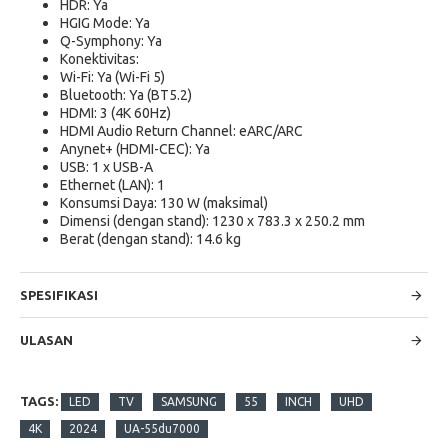
HDR: Ya
HGIG Mode: Ya
Q-Symphony: Ya
Konektivitas:
Wi-Fi: Ya (Wi-Fi 5)
Bluetooth: Ya (BT5.2)
HDMI: 3 (4K 60Hz)
HDMI Audio Return Channel: eARC/ARC
Anynet+ (HDMI-CEC): Ya
USB: 1 x USB-A
Ethernet (LAN): 1
Konsumsi Daya: 130 W (maksimal)
Dimensi (dengan stand): 1230 x 783.3 x 250.2 mm
Berat (dengan stand): 14.6 kg
SPESIFIKASI
ULASAN
TAGS:
LED
TV
SAMSUNG
55
INCH
UHD
4K
2024
UA-55du7000