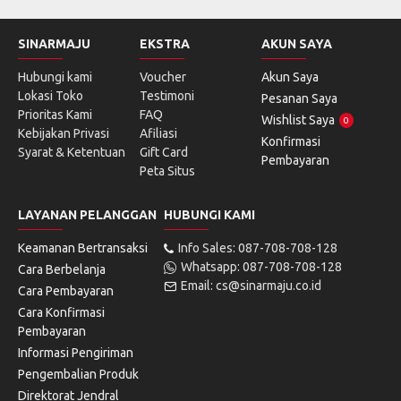
SINARMAJU
EKSTRA
AKUN SAYA
Hubungi kami
Voucher
Akun Saya
Lokasi Toko
Testimoni
Pesanan Saya
Prioritas Kami
FAQ
Wishlist Saya
0
Kebijakan Privasi
Afiliasi
Konfirmasi
Syarat & Ketentuan
Gift Card
Pembayaran
Peta Situs
LAYANAN PELANGGAN
HUBUNGI KAMI
Keamanan Bertransaksi
Info Sales: 087-708-708-128
Whatsapp: 087-708-708-128
Cara Berbelanja
Email: cs@sinarmaju.co.id
Cara Pembayaran
Cara Konfirmasi
Pembayaran
Informasi Pengiriman
Pengembalian Produk
Direktorat Jendral