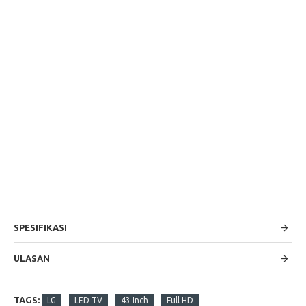
SPESIFIKASI
ULASAN
TAGS:
LG
LED TV
43 Inch
Full HD