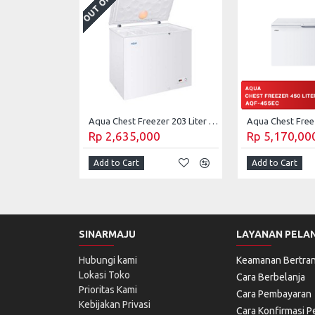
Aqua Chest Freezer 203 Liter AQF-220FR
Rp 2,635,000
Rp 5,170,00
Add to Cart
Add to Cart
SINARMAJU
LAYANAN PELA
Hubungi kami
Keamanan Bertran
Lokasi Toko
Cara Berbelanja
Prioritas Kami
Cara Pembayaran
Kebijakan Privasi
Cara Konfirmasi 