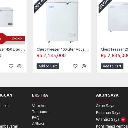
Aqua Chest Freezer 450 Liter AQF-455EC
Chest Freezer 100 Liter Aqua AQF-100(W)
0
Rp 2,135,000
Rp 2,835,00
Add to Cart
Add to Cart
NGGAN
EKSTRA
AKUN SAYA
saksi
Voucher
Akun Saya
Testimoni
Pesanan Saya
FAQ
Wishlist Saya
0
Afiliasi
Pembayaran
Konfirmasi Pemba