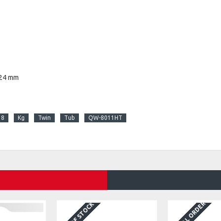
924 mm
8
Kg
Twin
Tub
QW-8011HT
SPECIAL ORDER
OUT OF STOCK