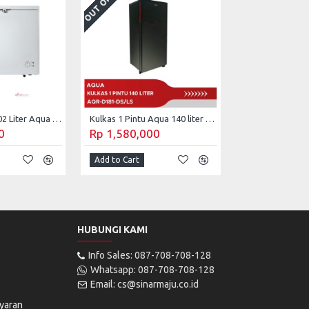
Chest Freezer 202 Liter Aqua AQF-200(W)
Kulkas 1 Pintu Aqua 140 liter AQR-D181-DS/LS
0
Rp 1,580,000
Add to Cart
HUBUNGI KAMI
Info Sales: 087-708-708-128
Whatsapp: 087-708-708-128
Email: cs@sinarmaju.co.id
yaran