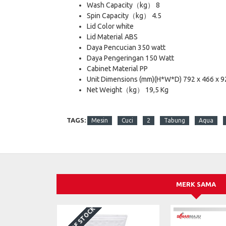
Wash Capacity（kg） 8
Spin Capacity（kg） 4.5
Lid Color white
Lid Material ABS
Daya Pencucian 350 watt
Daya Pengeringan 150 Watt
Cabinet Material PP
Unit Dimensions (mm)(H*W*D) 792 x 466 x 
Net Weight（kg） 19,5 Kg
TAGS:
Mesin
Cuci
2
Tabung
Aqua
MERK SAMA
OUT OF STOCK