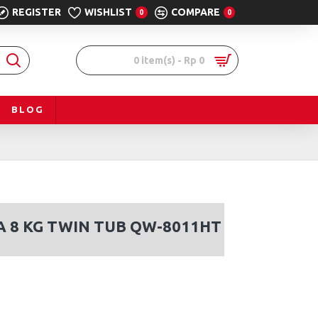
REGISTER
WISHLIST
COMPARE
0
0
0 item(s) - Rp 0
BLOG
A 8 KG TWIN TUB QW-8011HT