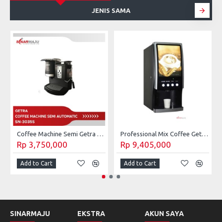
JENIS SAMA
Coffee Machine Semi Getra Automatic SN-3035S
Professional Mix Coffee Getra Dispenser SC-7903E
Rp 3,750,000
Rp 9,405,000
Add to Cart
Add to Cart
SINARMAJU
EKSTRA
AKUN SAYA