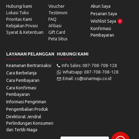
Hubungi kami
Voucher
Akun Saya
Lokasi Toko
Testimoni
Pesanan Saya
Prioritas Kami
FAQ
Wishlist Saya
0
Kebijakan Privasi
Afiliasi
Konfirmasi
Syarat & Ketentuan
Gift Card
Pembayaran
Peta Situs
LAYANAN PELANGGAN
HUBUNGI KAMI
Keamanan Bertransaksi
Info Sales: 087-708-708-128
Whatsapp: 087-708-708-128
Cara Berbelanja
Email: cs@sinarmaju.co.id
Cara Pembayaran
Cara Konfirmasi
Pembayaran
Informasi Pengiriman
Pengembalian Produk
Direktorat Jendral
Perlindungan Konsumen
dan Tertib Niaga