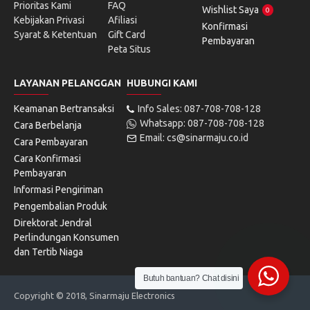
Prioritas Kami
FAQ
Wishlist Saya
0
Kebijakan Privasi
Afiliasi
Konfirmasi
Syarat & Ketentuan
Gift Card
Pembayaran
Peta Situs
LAYANAN PELANGGAN
HUBUNGI KAMI
Keamanan Bertransaksi
Info Sales: 087-708-708-128
Whatsapp: 087-708-708-128
Cara Berbelanja
Email: cs@sinarmaju.co.id
Cara Pembayaran
Cara Konfirmasi
Pembayaran
Informasi Pengiriman
Pengembalian Produk
Direktorat Jendral
Perlindungan Konsumen
dan Tertib Niaga
Butuh bantuan? Chat disini
Copyright © 2018, Sinarmaju Electronics