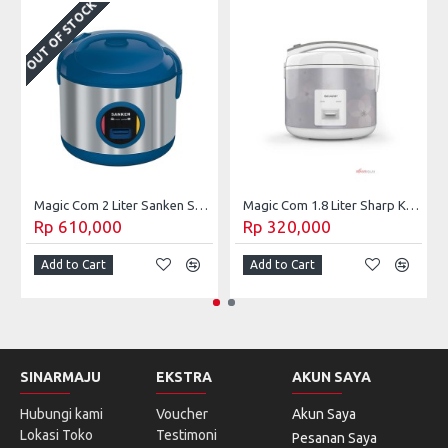
OUT OF STOCK
O
Magic Com 2 Liter Sanken SJ-3030BL
Magic Com 1.8 Liter Sharp KS-FR18ND-BR/PK/SL
Rp 610,000
Rp 320,000
Add to Cart
Add to Cart
SINARMAJU
EKSTRA
AKUN SAYA
Hubungi kami
Voucher
Akun Saya
Lokasi Toko
Testimoni
Pesanan Saya