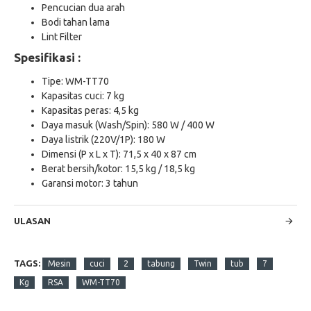
Pencucian dua arah
Bodi tahan lama
Lint Filter
Spesifikasi :
Tipe: WM-TT70
Kapasitas cuci: 7 kg
Kapasitas peras: 4,5 kg
Daya masuk (Wash/Spin): 580 W / 400 W
Daya listrik (220V/1P): 180 W
Dimensi (P x L x T): 71,5 x 40 x 87 cm
Berat bersih/kotor: 15,5 kg / 18,5 kg
Garansi motor: 3 tahun
ULASAN
TAGS:
Mesin
cuci
2
tabung
Twin
tub
7
Kg
RSA
WM-TT70