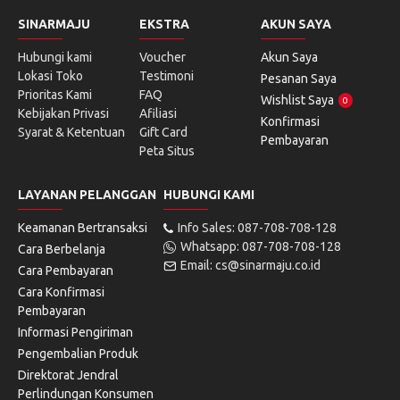
SINARMAJU
EKSTRA
AKUN SAYA
Hubungi kami
Voucher
Akun Saya
Lokasi Toko
Testimoni
Pesanan Saya
Prioritas Kami
FAQ
Wishlist Saya
0
Kebijakan Privasi
Afiliasi
Konfirmasi
Syarat & Ketentuan
Gift Card
Pembayaran
Peta Situs
LAYANAN PELANGGAN
HUBUNGI KAMI
Keamanan Bertransaksi
Info Sales: 087-708-708-128
Whatsapp: 087-708-708-128
Cara Berbelanja
Email: cs@sinarmaju.co.id
Cara Pembayaran
Cara Konfirmasi
Pembayaran
Informasi Pengiriman
Pengembalian Produk
Direktorat Jendral
Perlindungan Konsumen