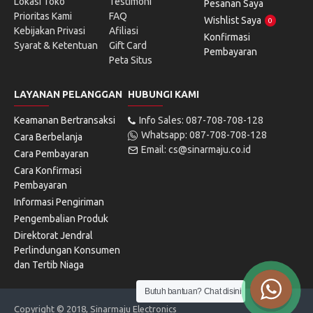
Lokasi Toko
Testimoni
Pesanan Saya
Prioritas Kami
FAQ
Wishlist Saya
0
Kebijakan Privasi
Afiliasi
Konfirmasi
Syarat & Ketentuan
Gift Card
Pembayaran
Peta Situs
LAYANAN PELANGGAN
HUBUNGI KAMI
Keamanan Bertransaksi
Info Sales: 087-708-708-128
Whatsapp: 087-708-708-128
Cara Berbelanja
Email: cs@sinarmaju.co.id
Cara Pembayaran
Cara Konfirmasi
Pembayaran
Informasi Pengiriman
Pengembalian Produk
Direktorat Jendral
Perlindungan Konsumen
dan Tertib Niaga
Butuh bantuan? Chat disini
Copyright © 2018, Sinarmaju Electronics