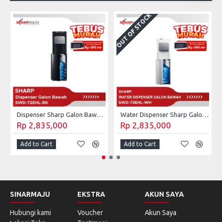
OUT OF STOCK
Dispenser Sharp Galon Bawah SWD-72EHL-BK
Water Dispenser Sharp Galon Bawah SWD-72EHL-WH
Rp 2,835,000
Rp 2,835,000
Add to Cart
Add to Cart
SINARMAJU
EKSTRA
AKUN SAYA
Hubungi kami
Voucher
Akun Saya