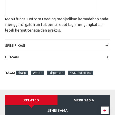
Menu fungsi Bottom Loading menjadikan kemudahan anda
mengganti galon air tak perlu repot lagi mengangkat air
lebih hemat tenaga dan praktis.
SPESIFIKASI
ULASAN
TAGS:
Sharp
Water
Dispenser
SWD-80EHL-BK
RELATED
MERK SAMA
JENIS SAMA