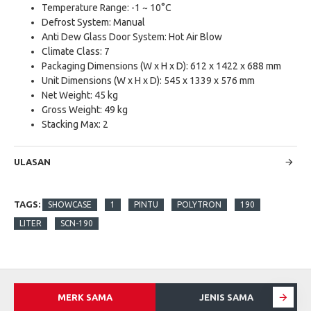
Temperature Range: -1 ~ 10°C
Defrost System: Manual
Anti Dew Glass Door System: Hot Air Blow
Climate Class: 7
Packaging Dimensions (W x H x D): 612 x 1422 x 688 mm
Unit Dimensions (W x H x D): 545 x 1339 x 576 mm
Net Weight: 45 kg
Gross Weight: 49 kg
Stacking Max: 2
ULASAN
TAGS:
SHOWCASE
1
PINTU
POLYTRON
190
LITER
SCN-190
MERK SAMA
JENIS SAMA