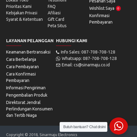
Lokasi Toko
Testimoni
Pesanan Saya
Prioritas Kami
FAQ
Wishlist Saya
0
Kebijakan Privasi
Afiliasi
Konfirmasi
Syarat & Ketentuan
Gift Card
Pembayaran
Peta Situs
LAYANAN PELANGGAN
HUBUNGI KAMI
Keamanan Bertransaksi
Info Sales: 087-708-708-128
Whatsapp: 087-708-708-128
Cara Berbelanja
Email: cs@sinarmaju.co.id
Cara Pembayaran
Cara Konfirmasi
Pembayaran
Informasi Pengiriman
Pengembalian Produk
Direktorat Jendral
Perlindungan Konsumen
dan Tertib Niaga
Butuh bantuan? Chat disini
Copyright © 2018, Sinarmaju Electronics