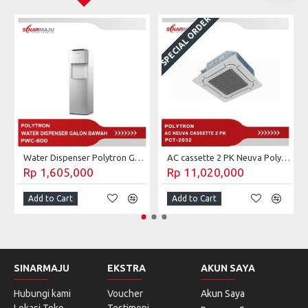
SPECIAL ORDER
S
Water Dispenser Polytron Galon Bawah PWC-600
AC cassette 2 PK Neuva Polytron PCT-2032
Rp 1,605,000
Rp 11,020,000
Add to Cart
Add to Cart
SINARMAJU
EKSTRA
AKUN SAYA
Hubungi kami
Voucher
Akun Saya