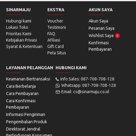
SINARMAJU
EKSTRA
AKUN SAYA
Hubungi kami
Voucher
Akun Saya
Lokasi Toko
Testimoni
Pesanan Saya
Prioritas Kami
FAQ
Wishlist Saya
0
Kebijakan Privasi
Afiliasi
Konfirmasi
Syarat & Ketentuan
Gift Card
Pembayaran
Peta Situs
LAYANAN PELANGGAN
HUBUNGI KAMI
Keamanan Bertransaksi
Info Sales: 087-708-708-128
Whatsapp: 087-708-708-128
Cara Berbelanja
Email: cs@sinarmaju.co.id
Cara Pembayaran
Cara Konfirmasi
Pembayaran
Informasi Pengiriman
Pengembalian Produk
Direktorat Jendral
Perlindungan Konsumen