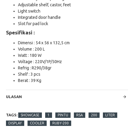
Adjustable shelf, castor, feet
Light switch
Integrated door handle
Slot for pad lock
Spesifikasi :
Dimensi : 54 x 56 x 132,5 cm
Volume : 200 L
Watt : 180 W
Voltage : 220V/1P/50Hz
Refrig : R290/38gr
Shelf : 3 pcs
Berat : 39 Kg
ULASAN
TAGS:
SHOWCASE
1
PINTU
RSA
200
LITER
DISPLAY
COOLER
RUBY-200