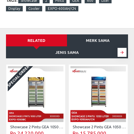
TAGS:
Showcase
2
Pintu
GEA
600
Liter
Display
Cooler
EXPO-600AH/CN
RELATED
MERK SAMA
JENIS SAMA
SPECIAL ORDER
Showcase 2 Pintu GEA 1050 Liter Beer Cooler EXPO-1050BC
Showcase 2 Pintu GEA 1050 Liter Display Cooler EXPO-1050AH/CN
Rp 24,220,000
Rp 15,785,000