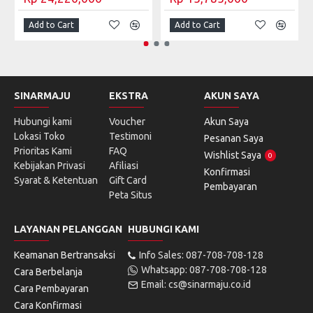
Add to Cart
Add to Cart
SINARMAJU
EKSTRA
AKUN SAYA
Hubungi kami
Voucher
Akun Saya
Lokasi Toko
Testimoni
Pesanan Saya
Prioritas Kami
FAQ
Wishlist Saya
0
Kebijakan Privasi
Afiliasi
Konfirmasi
Syarat & Ketentuan
Gift Card
Pembayaran
Peta Situs
LAYANAN PELANGGAN
HUBUNGI KAMI
Keamanan Bertransaksi
Info Sales: 087-708-708-128
Whatsapp: 087-708-708-128
Cara Berbelanja
Email: cs@sinarmaju.co.id
Cara Pembayaran
Cara Konfirmasi