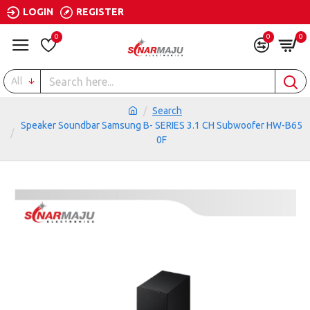
LOGIN
REGISTER
0
0
0
All
Search
Speaker Soundbar Samsung B- SERIES 3.1 CH Subwoofer HW-B65
0F