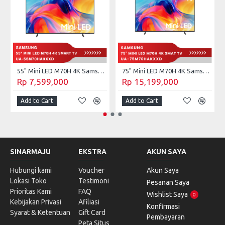
55" Mini LED M70H 4K Samsung Vision AI Smart TV (2026) UA-55M70HAKXXD
75" Mini LED M70H 4K Samsung Vision AI Smart TV (2026) UA-75M70HAKXXD
Rp 7,599,000
Rp 15,199,000
Add to Cart
Add to Cart
SINARMAJU
EKSTRA
AKUN SAYA
Hubungi kami
Voucher
Akun Saya
Lokasi Toko
Testimoni
Pesanan Saya
Prioritas Kami
FAQ
Wishlist Saya
0
Kebijakan Privasi
Afiliasi
Konfirmasi
Syarat & Ketentuan
Gift Card
Pembayaran
Peta Situs