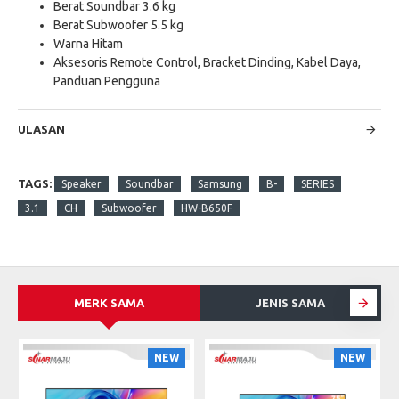
Berat Soundbar 3.6 kg
Berat Subwoofer 5.5 kg
Warna Hitam
Aksesoris Remote Control, Bracket Dinding, Kabel Daya,
Panduan Pengguna
ULASAN
TAGS:
Speaker
Soundbar
Samsung
B-
SERIES
3.1
CH
Subwoofer
HW-B650F
MERK SAMA
JENIS SAMA
S
NEW
NEW