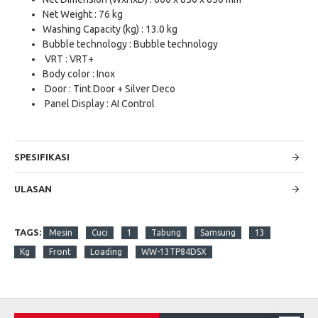
Net Weight : 76 kg
Washing Capacity (kg) : 13.0 kg
Bubble technology : Bubble technology
VRT : VRT+
Body color : Inox
Door : Tint Door + Silver Deco
Panel Display : AI Control
SPESIFIKASI
ULASAN
TAGS:
Mesin
Cuci
1
Tabung
Samsung
13
Kg
Front
Loading
WW-13TP84DSX