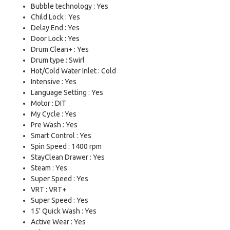
Bubble technology : Yes
Child Lock : Yes
Delay End : Yes
Door Lock : Yes
Drum Clean+ : Yes
Drum type : Swirl
Hot/Cold Water Inlet : Cold
Intensive : Yes
Language Setting : Yes
Motor : DIT
My Cycle : Yes
Pre Wash : Yes
Smart Control : Yes
Spin Speed : 1400 rpm
StayClean Drawer : Yes
Steam : Yes
Super Speed : Yes
VRT : VRT+
Super Speed : Yes
15' Quick Wash : Yes
Active Wear : Yes