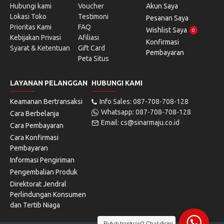
Hubungi kami
Voucher
Akun Saya
Lokasi Toko
Testimoni
Pesanan Saya
Prioritas Kami
FAQ
Wishlist Saya
0
Kebijakan Privasi
Afiliasi
Konfirmasi
Syarat & Ketentuan
Gift Card
Pembayaran
Peta Situs
LAYANAN PELANGGAN
HUBUNGI KAMI
Keamanan Bertransaksi
Info Sales: 087-708-708-128
Whatsapp: 087-708-708-128
Cara Berbelanja
Email: cs@sinarmaju.co.id
Cara Pembayaran
Cara Konfirmasi
Pembayaran
Informasi Pengiriman
Pengembalian Produk
Direktorat Jendral
Perlindungan Konsumen
dan Tertib Niaga