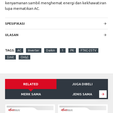
kenyamanan sambil menghemat energi dan kekhawatiran
lupa mematikan AC.
SPESIFIKASI
ULASAN
TAGS:
AC
Inverter
Daikin
1
PK
FTKC-25TV
(Unit
Only)
RELATED
JUGA DIBELI
MERK SAMA
JENIS SAMA