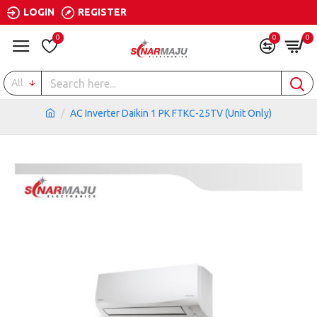
LOGIN
REGISTER
0
0
0
All
AC Inverter Daikin 1 PK FTKC-25TV (Unit Only)