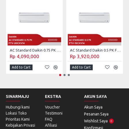
AC Standard Daikin 0.75 PK FTV-20CXV14 (Unit Only)
AC Standard Daikin 0.5 PK FTV-15CXV14 (Unit Only)
Rp 4,090,000
Rp 3,920,000
Add to Cart
Add to Cart
SINARMAJU
EKSTRA
AKUN SAYA
Hubungi kami
Voucher
Akun Saya
Lokasi Toko
Testimoni
Pesanan Saya
Prioritas Kami
FAQ
Wishlist Saya
0
Kebijakan Privasi
Afiliasi
Konfirmasi