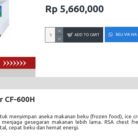
Rp 5,660,000
BELI VIA WA
ADD TO CART
er CF-600H
untuk menyimpan aneka makanan beku (frozen food), ice c
n menjaga gesegaran makanan lebih lama. RSA chest fr
al, cepat beku dan hemat energi.