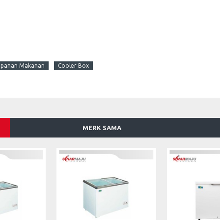
mpanan Makanan
Cooler Box
MERK SAMA