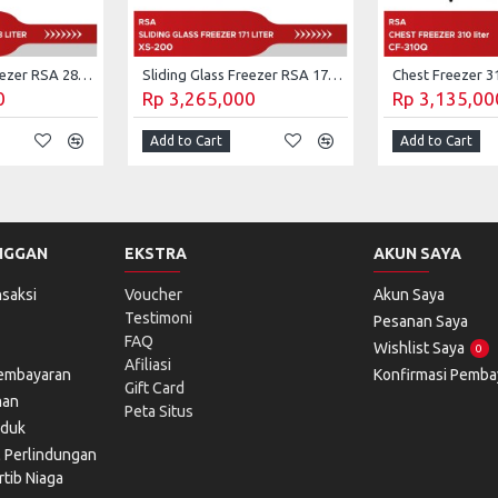
Sliding Glass Freezer RSA 288 Liter XS-320
Sliding Glass Freezer RSA 171 Liter XS-200
0
Rp 3,265,000
Rp 3,135,00
Add to Cart
Add to Cart
NGGAN
EKSTRA
AKUN SAYA
saksi
Voucher
Akun Saya
Testimoni
Pesanan Saya
FAQ
Wishlist Saya
0
Afiliasi
Pembayaran
Konfirmasi Pemba
Gift Card
man
Peta Situs
oduk
l Perlindungan
tib Niaga