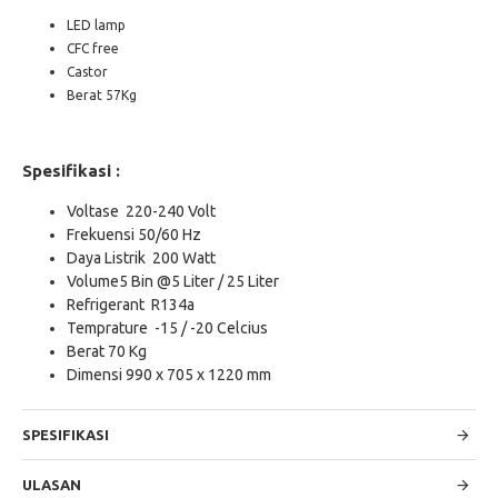
LED lamp
CFC free
Castor
​Berat 57Kg
Spesifikasi :
Voltase 220-240 Volt
Frekuensi 50/60 Hz
Daya Listrik 200 Watt
Volume5 Bin @5 Liter / 25 Liter
Refrigerant R134a
Temprature -15 / -20 Celcius
Berat 70 Kg
Dimensi 990 x 705 x 1220 mm
SPESIFIKASI
ULASAN