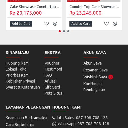
Cake Showcase Countertop GEA NA-530V
Counter Top Cake Showcase GEA 190 Liter NA-540V
Rp 20,175,000
Rp 23,245,000
Add to Cart
Add to Cart
SINARMAJU
EKSTRA
AKUN SAYA
Hubungi kami
Voucher
Akun Saya
Lokasi Toko
Testimoni
Pesanan Saya
Prioritas Kami
FAQ
Wishlist Saya
0
Kebijakan Privasi
Afiliasi
Konfirmasi
Syarat & Ketentuan
Gift Card
Pembayaran
Peta Situs
LAYANAN PELANGGAN
HUBUNGI KAMI
Keamanan Bertransaksi
Info Sales: 087-708-708-128
Whatsapp: 087-708-708-128
Cara Berbelanja