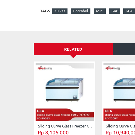
TAGS:
Kulkas
Portabel
Mini
Bar
GEA
RELATED
Sliding Curve Glass Freezer GEA 500 Liter SD-500BY
Rp 8,105,000
Rp 10,940,0