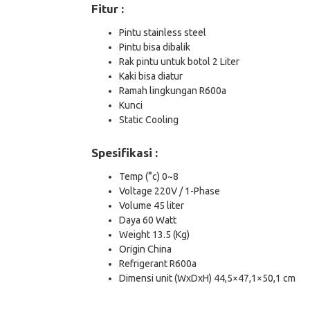
Fitur :
Pintu stainless steel
Pintu bisa dibalik
Rak pintu untuk botol 2 Liter
Kaki bisa diatur
Ramah lingkungan R600a
Kunci
Static Cooling
Spesifikasi :
Temp (°c) 0~8
Voltage 220V / 1-Phase
Volume 45 liter
Daya 60 Watt
Weight 13.5 (Kg)
Origin China
Refrigerant R600a
Dimensi unit (WxDxH) 44,5×47,1×50,1 cm