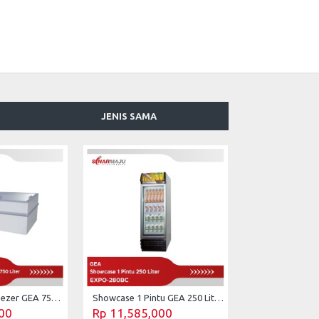
JENIS SAMA
Sliding Glass Freezer GEA 750 Liter STELLA-200
Showcase 1 Pintu GEA 250 Liter Beer Cooler EXPO-280BC
00
Rp 11,585,000