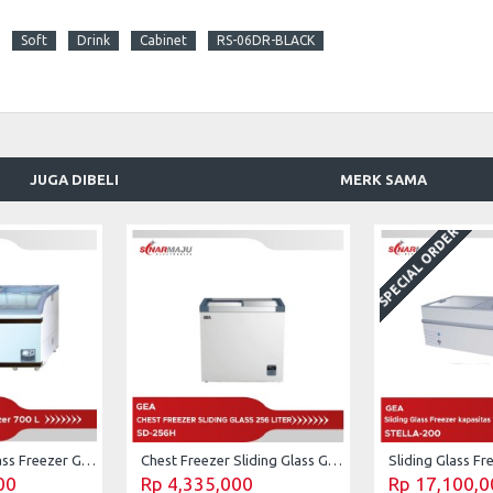
Soft
Drink
Cabinet
RS-06DR-BLACK
JUGA DIBELI
MERK SAMA
SPECIAL ORDER
Sliding Curve Glass Freezer GEA 700 Liter SD-700BY
Chest Freezer Sliding Glass GEA 256 Liter SD-256H
00
Rp 4,335,000
Rp 17,100,0