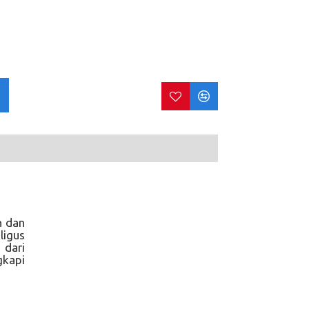
n dan
ligus
 dari
gkapi